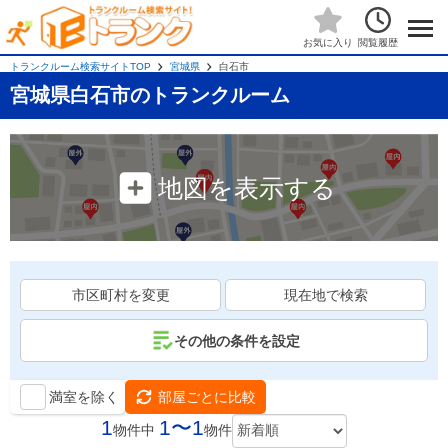
閲覧履歴
お気に入り
トランクルーム検索サイトTOP
宮城県
白石市
宮城県白石市のトランクルーム
地図を表示する
市区町村を変更
現在地で検索
その他の条件を設定
満室を除く
部屋ごとに比較
1
1〜1
物件中
物件