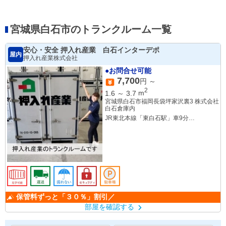
宮城県白石市のトランクルーム一覧
安心・安全 押入れ産業 白石インターデポ
屋内
押入れ産業株式会社
●お問合せ可能
7,700
円 ～
2
1.6
～
3.7
m
宮城県白石市福岡長袋坪家沢裏3 株式会社
白石倉庫内
JR東北本線「東白石駅」車9分
JR東北本線「白石駅」車11分
JR東北新幹線「白石蔵王駅」車11分
保管料ずっと「３０％」割引／
部屋を確認する