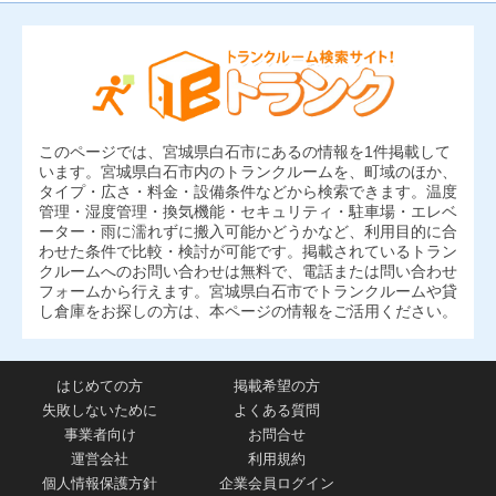
このページでは、宮城県白石市にあるの情報を1件掲載して
います。宮城県白石市内のトランクルームを、町域のほか、
タイプ・広さ・料金・設備条件などから検索できます。温度
管理・湿度管理・換気機能・セキュリティ・駐車場・エレベ
ーター・雨に濡れずに搬入可能かどうかなど、利用目的に合
わせた条件で比較・検討が可能です。掲載されているトラン
クルームへのお問い合わせは無料で、電話または問い合わせ
フォームから行えます。宮城県白石市でトランクルームや貸
し倉庫をお探しの方は、本ページの情報をご活用ください。
はじめての方
掲載希望の方
失敗しないために
よくある質問
事業者向け
お問合せ
運営会社
利用規約
個人情報保護方針
企業会員ログイン