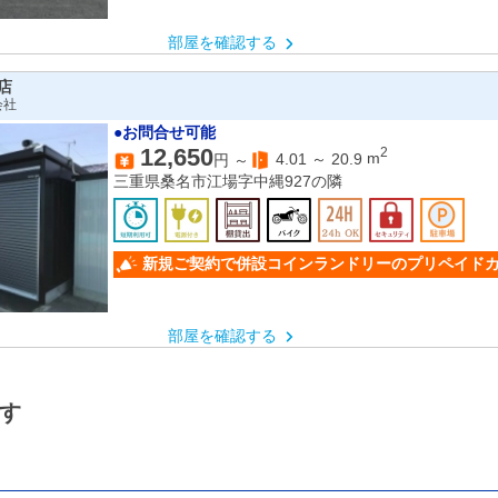
部屋を確認する
店
会社
●お問合せ可能
12,650
2
4.01
～
20.9
m
円 ～
三重県桑名市江場字中縄927の隣
新規ご契約で併設コインランドリーのプリペイド
部屋を確認する
す