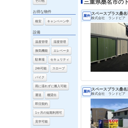
三重県桑名市の
その他
お得な物件
スペースプラス桑名
屋外
株式会社 ランドピア
格安
キャンペーン中
設備
温度管理
湿度管理
換気機能
エレベータ
駐車場
セキュリティ
24h可能
スロープ
バイク
雨に濡れずに搬入可能
スペースプラス桑名
屋外
株式会社 ランドピア
運送
棚貸出
即日契約
1ヶ月の短期利用可
見学可能