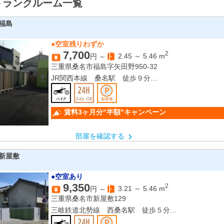
トランクルーム一覧
福島
●空室残りわずか
7,700
2
2.45
～
5.46
m
円 ～
三重県桑名市福島字矢田野950-32
JR関西本線 桑名駅 徒歩９分
近鉄名古屋線 桑名駅 徒歩９分
賃料3ヶ月分"半額"キャンペーン
部屋を確認する
新屋敷
●空室あり
9,350
2
3.21
～
5.46
m
円 ～
三重県桑名市新屋敷129
三岐鉄道北勢線 西桑名駅 徒歩５分
JR関西本線 桑名駅 徒歩７分