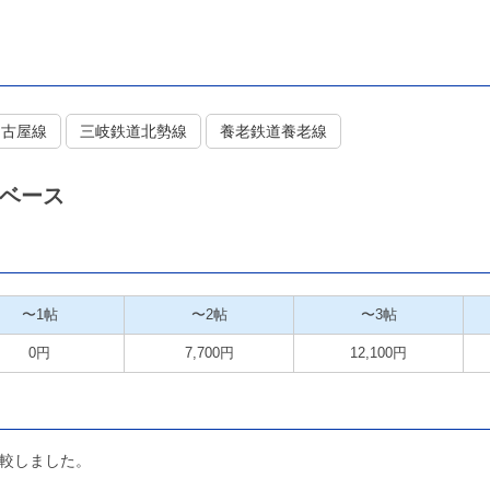
名古屋線
三岐鉄道北勢線
養老鉄道養老線
ベース
〜1帖
〜2帖
〜3帖
0円
7,700円
12,100円
較しました。