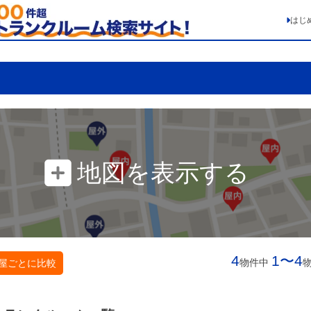
はじ
地図を表示する
4
1〜4
物件中
屋ごとに比較