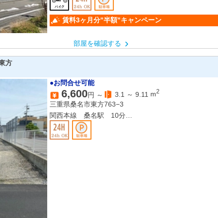
近鉄名古屋線 桑名駅 徒歩７分
賃料3ヶ月分"半額"キャンペーン
部屋を確認する
東方
●お問合せ可能
6,600
2
3.1
～
9.11
m
円 ～
三重県桑名市東方763−3
関西本線 桑名駅 10分
近鉄名古屋線 桑名駅 10分