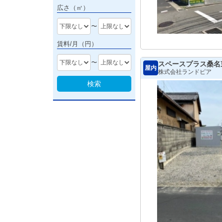
広さ（㎡）
〜
賃料/月（円）
〜
スペースプラス桑名
屋内
株式会社ランドピア
検索