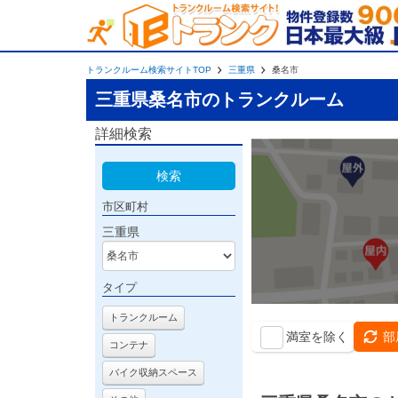
トランクルーム検索サイトTOP
三重県
桑名市
三重県桑名市のトランクルーム
詳細検索
検索
市区町村
三重県
タイプ
トランクルーム
満室を除く
部
コンテナ
バイク収納スペース