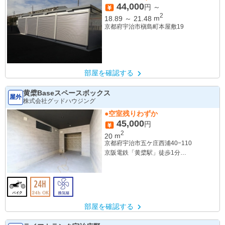
44,000
円 ～
2
18.89
～
21.48
m
京都府宇治市槇島町本屋敷19
部屋を確認する
黄檗Baseスペースボックス
屋外
株式会社グッドハウジング
●空室残りわずか
45,000
円
2
20
m
京都府宇治市五ケ庄西浦40−110
京阪電鉄「黄檗駅」徒歩1分
JR奈良線「黄檗駅」徒歩4分
部屋を確認する