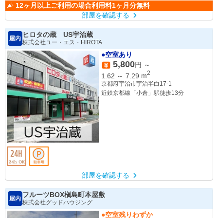
12ヶ月以上ご利用の場合利用料1ヶ月分無料
部屋を確認する
ヒロタの蔵 US宇治蔵
屋内
株式会社ユー・エス・HIROTA
●空室あり
5,800
円 ～
2
1.62
～
7.29
m
京都府宇治市宇治半白17-1
近鉄京都線「小倉」駅徒歩13分
部屋を確認する
フルーツBOX槇島町本屋敷
屋内
株式会社グッドハウジング
●空室残りわずか