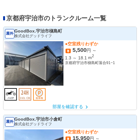
京都府宇治市のトランクルーム一覧
GoodBox.宇治市槇島町
屋外
株式会社グッドライフ
●空室残りわずか
5,500
円 ～
2
1.3
～
18.1
m
京都府宇治市槇島町落合91−1
部屋を確認する
GoodBox.宇治市小倉町
屋外
株式会社グッドライフ
●空室残りわずか
15,950
円 ～