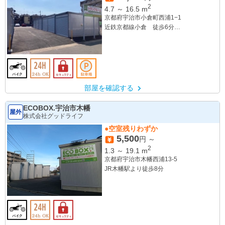
2
4.7
～
16.5
m
京都府宇治市小倉町西浦1−1
近鉄京都線小倉 徒歩6分
JR小倉 徒歩17分
部屋を確認する
ECOBOX.宇治市木幡
屋外
株式会社グッドライフ
●空室残りわずか
5,500
円 ～
2
1.3
～
19.1
m
京都府宇治市木幡西浦13-5
JR木幡駅より徒歩8分