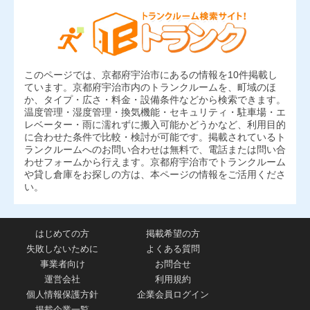
このページでは、京都府宇治市にあるの情報を10件掲載し
ています。京都府宇治市内のトランクルームを、町域のほ
か、タイプ・広さ・料金・設備条件などから検索できます。
温度管理・湿度管理・換気機能・セキュリティ・駐車場・エ
レベーター・雨に濡れずに搬入可能かどうかなど、利用目的
に合わせた条件で比較・検討が可能です。掲載されているト
ランクルームへのお問い合わせは無料で、電話または問い合
わせフォームから行えます。京都府宇治市でトランクルーム
や貸し倉庫をお探しの方は、本ページの情報をご活用くださ
い。
はじめての方
掲載希望の方
失敗しないために
よくある質問
事業者向け
お問合せ
運営会社
利用規約
個人情報保護方針
企業会員ログイン
掲載企業一覧