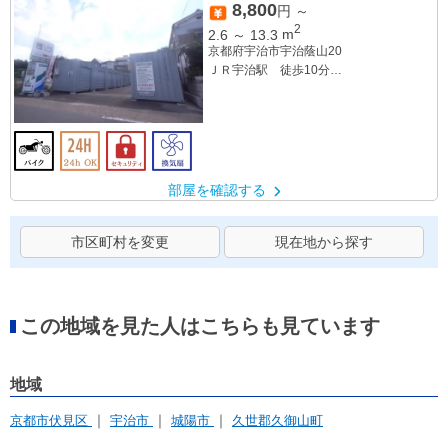
8,800
円 ～
2
2.6
～
13.3
m
京都府宇治市宇治蔭山20
ＪＲ宇治駅 徒歩10分
ＪＲ小倉駅
部屋を確認する
市区町村を変更
現在地から探す
この地域を見た人はこちらも見ています
地域
京都市伏見区
宇治市
城陽市
久世郡久御山町