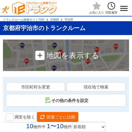
閲覧履歴
お気に入り
トランクルーム検索サイトTOP
京都府
宇治市
京都府宇治市のトランクルーム
地図を表示する
市区町村を変更
現在地で検索
その他の条件を設定
満室を除く
部屋ごとに比較
10
1〜10
物件中
物件