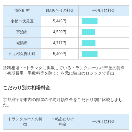
市区町村
1帖あたりの料金
平均月額料金
京都市伏見区
5,445円
宇治市
4,529円
城陽市
4,717円
久世郡久御山町
5,400円
賃料相場：eトランクに掲載しているトランクルームの部屋の賃料
（初期費用・手数料等を除く）を元に独自のロジックで算出
こだわり別の相場料金
京都府宇治市内の部屋の平均月額料金をこだわり別に比較しまし
た。
トランクルームの特
１帖あたりの
平均月額料金
徴
料金