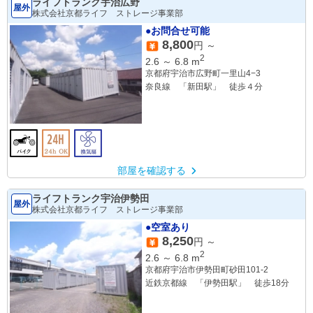
ライフトランク宇治広野
屋外
株式会社京都ライフ ストレージ事業部
●お問合せ可能
8,800
円 ～
2
2.6
～
6.8
m
京都府宇治市広野町一里山4−3
奈良線 「新田駅」 徒歩４分
部屋を確認する
ライフトランク宇治伊勢田
屋外
株式会社京都ライフ ストレージ事業部
●空室あり
8,250
円 ～
2
2.6
～
6.8
m
京都府宇治市伊勢田町砂田101-2
近鉄京都線 「伊勢田駅」 徒歩18分