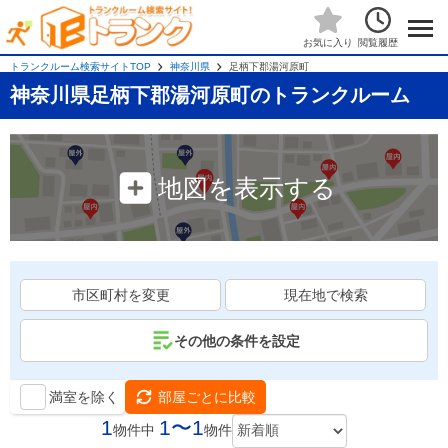
閲覧履歴
お気に入り
トランクルーム検索サイトTOP
神奈川県
足柄下郡湯河原町
神奈川県足柄下郡湯河原町のトランクルーム
地図を表示する
市区町村を変更
現在地で検索
その他の条件を設定
満室を除く
部屋ごとに比較
1
1〜1
物件中
物件