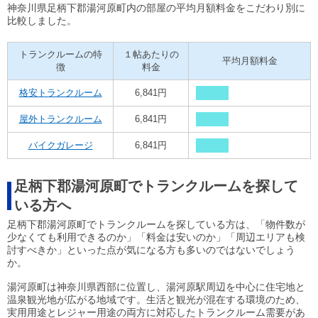
神奈川県足柄下郡湯河原町内の部屋の平均月額料金をこだわり別に
比較しました。
トランクルームの特
１帖あたりの
平均月額料金
徴
料金
格安トランクルーム
6,841円
屋外トランクルーム
6,841円
バイクガレージ
6,841円
足柄下郡湯河原町でトランクルームを探して
いる方へ
足柄下郡湯河原町でトランクルームを探している方は、「物件数が
少なくても利用できるのか」「料金は安いのか」「周辺エリアも検
討すべきか」といった点が気になる方も多いのではないでしょう
か。
湯河原町は神奈川県西部に位置し、湯河原駅周辺を中心に住宅地と
温泉観光地が広がる地域です。生活と観光が混在する環境のため、
実用用途とレジャー用途の両方に対応したトランクルーム需要があ