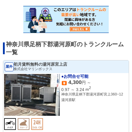
神奈川県足柄下郡湯河原町のトランクルーム
一覧
初月賃料無料の湯河原宮上店
屋外
株式会社マリンボックス
●お問合せ可能
4,300
円 ～
2
0.97
～
3.24
m
神奈川県足柄下郡湯河原町宮上360−12
湯河原駅