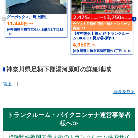
グーボックス川崎上麻生
11,440
円 〜
今だけ！月額使用料半額キャンペーン
実施中！
神奈川県川崎市麻生区上麻生6丁目32
【年中無休】梶が谷 トランクルー
−18
ム BIGBOX 梶が谷-新作1
4,950
円 〜
神奈川県川崎市高津区新作1丁目18−10
神奈川県足柄下郡湯河原町の詳細地域
宮上
続きを見る
トランクルーム・バイクコンテナ運営事業者
様へ≫
登録物件数国内最大級のトランクルーム検索サイ