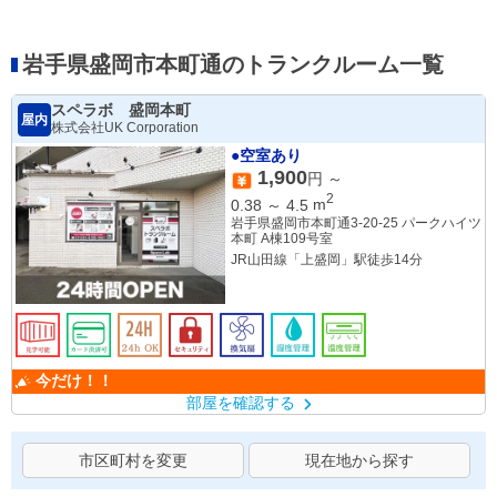
岩手県盛岡市本町通のトランクルーム一覧
スペラボ 盛岡本町
屋内
株式会社UK Corporation
●空室あり
1,900
円 ～
2
0.38
～
4.5
m
岩手県盛岡市本町通3-20-25 パークハイツ
本町 A棟109号室
JR山田線「上盛岡」駅徒歩14分
今だけ！！
部屋を確認する
市区町村を変更
現在地から探す