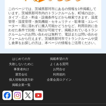
このページでは、茨城県那珂市にあるの情報を1件掲載して
います。茨城県那珂市内のトランクルームを、町域のほか、
タイプ・広さ・料金・設備条件などから検索できます。温度
管理・湿度管理・換気機能・セキュリティ・駐車場・エレベ
ーター・雨に濡れずに搬入可能かどうかなど、利用目的に合
わせた条件で比較・検討が可能です。掲載されているトラン
クルームへのお問い合わせは無料で、電話または問い合わせ
フォームから行えます。茨城県那珂市でトランクルームや貸
し倉庫をお探しの方は、本ページの情報をご活用ください。
はじめての方
掲載希望の方
失敗しないために
よくある質問
事業者向け
お問合せ
運営会社
利用規約
個人情報保護方針
企業会員ログイン
掲載企業一覧