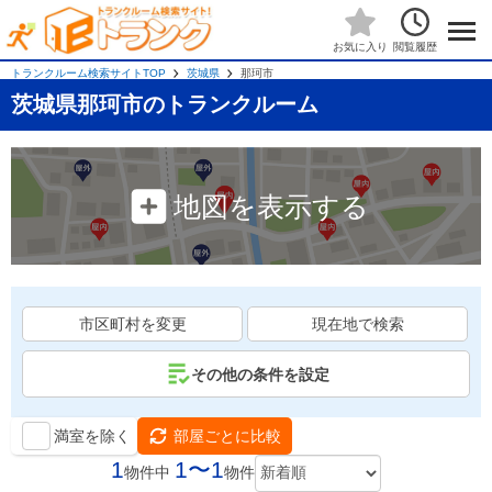
閲覧履歴
お気に入り
トランクルーム検索サイトTOP
茨城県
那珂市
茨城県那珂市のトランクルーム
地図を表示する
市区町村を変更
現在地で検索
その他の条件を設定
満室を除く
部屋ごとに比較
1
1〜1
物件中
物件