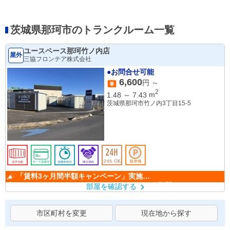
茨城県那珂市のトランクルーム一覧
ユースペース那珂竹ノ内店
屋外
三協フロンテア株式会社
●お問合せ可能
6,600
円 ～
2
1.48
～
7.43
m
茨城県那珂市竹ノ内3丁目15-5
「賃料3ヶ月間半額キャンペーン」実施
中！ （キャンペーン期間：6/1～9/30）
部屋を確認する
市区町村を変更
現在地から探す