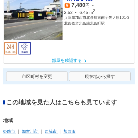
7,480
円 ～
2
2.52
～
6.45
m
兵庫県加西市北条町東南字矢ノ原101-3
北条鉄道北条線北条町駅
部屋を確認する
市区町村を変更
現在地から探す
この地域を見た人はこちらも見ています
地域
姫路市
加古川市
西脇市
加西市