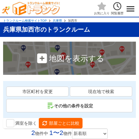
閲覧履歴
お気に入り
トランクルーム検索サイトTOP
兵庫県
加西市
兵庫県加西市のトランクルーム
地図を表示する
市区町村を変更
現在地で検索
その他の条件を設定
満室を除く
部屋ごとに比較
2
1〜2
物件中
物件