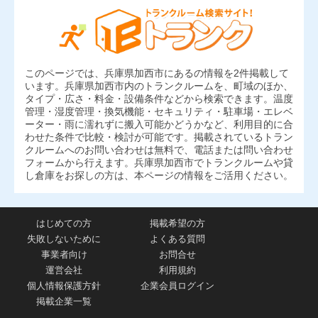
このページでは、兵庫県加西市にあるの情報を2件掲載して
います。兵庫県加西市内のトランクルームを、町域のほか、
タイプ・広さ・料金・設備条件などから検索できます。温度
管理・湿度管理・換気機能・セキュリティ・駐車場・エレベ
ーター・雨に濡れずに搬入可能かどうかなど、利用目的に合
わせた条件で比較・検討が可能です。掲載されているトラン
クルームへのお問い合わせは無料で、電話または問い合わせ
フォームから行えます。兵庫県加西市でトランクルームや貸
し倉庫をお探しの方は、本ページの情報をご活用ください。
はじめての方
掲載希望の方
失敗しないために
よくある質問
事業者向け
お問合せ
運営会社
利用規約
個人情報保護方針
企業会員ログイン
掲載企業一覧