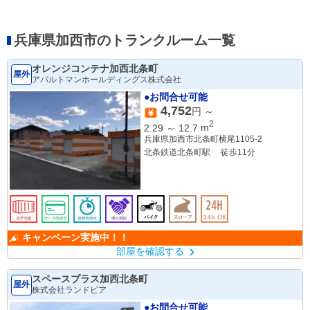
兵庫県加西市のトランクルーム一覧
オレンジコンテナ加西北条町
屋外
アパルトマンホールディングス株式会社
●お問合せ可能
4,752
円 ～
2
2.29
～
12.7
m
兵庫県加西市北条町横尾1105-2
北条鉄道北条町駅 徒歩11分
キャンペーン実施中！！
部屋を確認する
スペースプラス加西北条町
屋外
株式会社ランドピア
●お問合せ可能