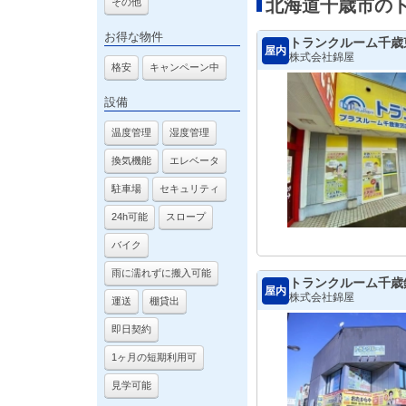
北海道千歳市の
その他
お得な物件
トランクルーム千歳
屋内
株式会社錦屋
格安
キャンペーン中
設備
温度管理
湿度管理
換気機能
エレベータ
駐車場
セキュリティ
24h可能
スロープ
バイク
雨に濡れずに搬入可能
トランクルーム千歳
屋内
株式会社錦屋
運送
棚貸出
即日契約
1ヶ月の短期利用可
見学可能