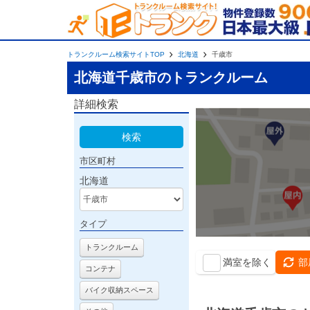
トランクルーム検索サイトTOP
北海道
千歳市
北海道千歳市のトランクルーム
詳細検索
検索
市区町村
北海道
タイプ
トランクルーム
満室を除く
部
コンテナ
バイク収納スペース