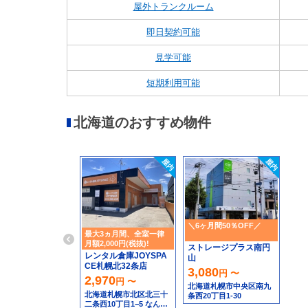
屋外トランクルーム
即日契約可能
見学可能
短期利用可能
北海道のおすすめ物件
＼6ヶ月間50％OFF／
最大3ヵ月間、全室一律
月額2,000円(税抜)!
ストレージプラス南円
レンタル倉庫JOYSPA
山
CE札幌北32条店
3,080
円 〜
2,970
円 〜
北海道札幌市中央区南九
北海道札幌市北区北三十
条西20丁目1-30
二条西10丁目1−5 なんで