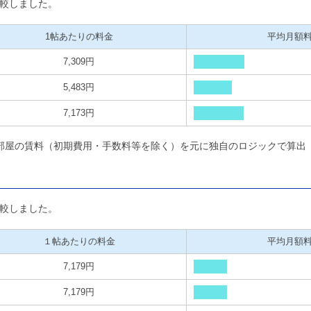
較しました。
1帖あたりの料金
平均月額
7,309円
5,483円
7,173円
部屋の賃料（初期費用・手数料等を除く）を元に独自のロジックで算出
較しました。
１帖あたりの料金
平均月額
7,179円
7,179円