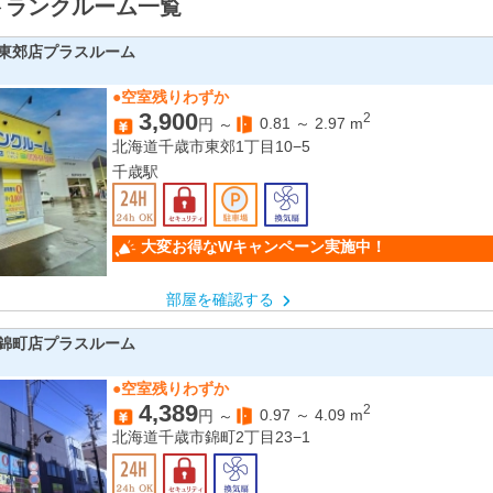
トランクルーム一覧
東郊店プラスルーム
●空室残りわずか
3,900
2
0.81
～
2.97
m
円 ～
北海道千歳市東郊1丁目10−5
千歳駅
大変お得なWキャンペーン実施中！
部屋を確認する
錦町店プラスルーム
●空室残りわずか
4,389
2
0.97
～
4.09
m
円 ～
北海道千歳市錦町2丁目23−1