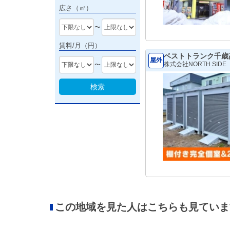
広さ（㎡）
〜
賃料/月（円）
ベストトランク千歳
屋外
株式会社NORTH SIDE
〜
検索
この地域を見た人はこちらも見ていま