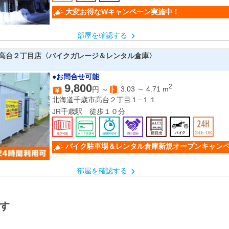
大変お得なWキャンペーン実施中！
部屋を確認する
高台２丁目店〈バイクガレージ＆レンタル倉庫〉
●お問合せ可能
9,800
2
3.03
～
4.71
m
円 ～
北海道千歳市高台２丁目１−１１
JR千歳駅 徒歩１０分
バイク駐車場＆レンタル倉庫新規オープンキャン
部屋を確認する
す