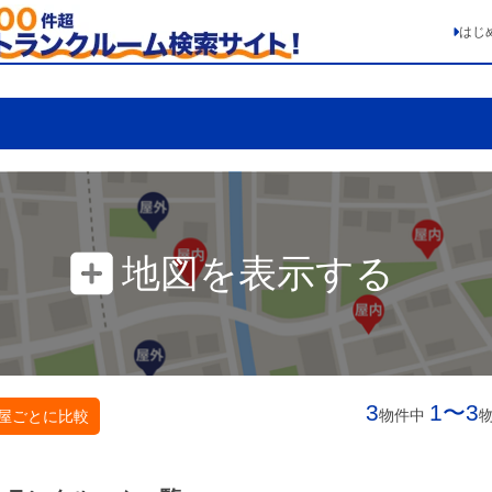
はじ
地図を表示する
3
1〜3
物件中
屋ごとに比較