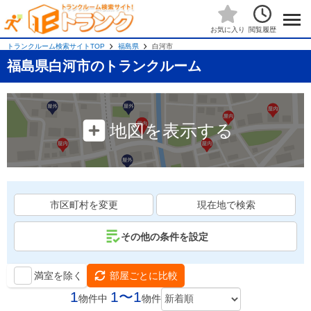
閲覧履歴
お気に入り
トランクルーム検索サイトTOP
福島県
白河市
福島県白河市のトランクルーム
地図を表示する
市区町村を変更
現在地で検索
その他の条件を設定
満室を除く
部屋ごとに比較
1
1〜1
物件中
物件