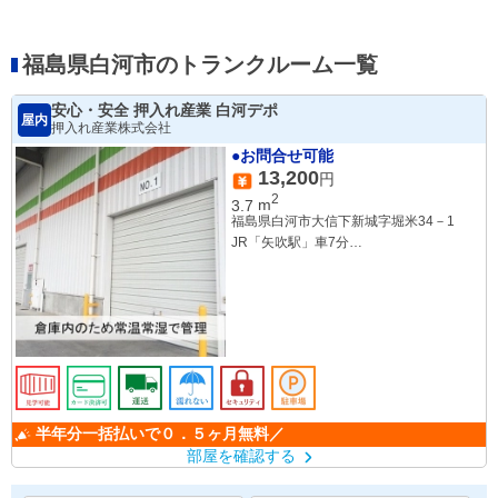
福島県白河市のトランクルーム一覧
安心・安全 押入れ産業 白河デポ
屋内
押入れ産業株式会社
●お問合せ可能
13,200
円
2
3.7
m
福島県白河市大信下新城字堀米34－1
JR「矢吹駅」車7分
JR「鏡石駅」車14分
JR「泉崎駅」車15分
半年分一括払いで０．５ヶ月無料／
部屋を確認する