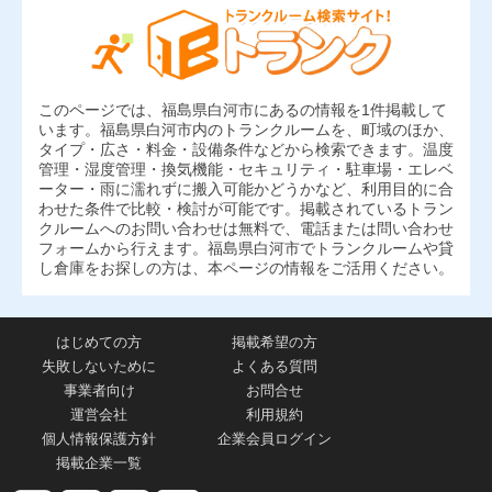
このページでは、福島県白河市にあるの情報を1件掲載して
います。福島県白河市内のトランクルームを、町域のほか、
タイプ・広さ・料金・設備条件などから検索できます。温度
管理・湿度管理・換気機能・セキュリティ・駐車場・エレベ
ーター・雨に濡れずに搬入可能かどうかなど、利用目的に合
わせた条件で比較・検討が可能です。掲載されているトラン
クルームへのお問い合わせは無料で、電話または問い合わせ
フォームから行えます。福島県白河市でトランクルームや貸
し倉庫をお探しの方は、本ページの情報をご活用ください。
はじめての方
掲載希望の方
失敗しないために
よくある質問
事業者向け
お問合せ
運営会社
利用規約
個人情報保護方針
企業会員ログイン
掲載企業一覧