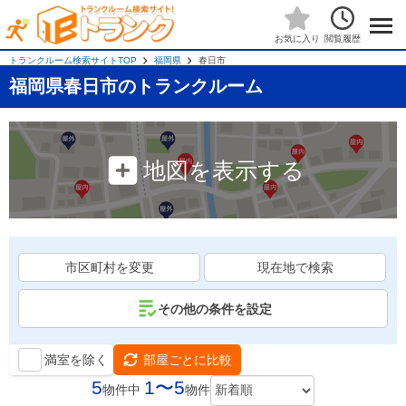
閲覧履歴
お気に入り
トランクルーム検索サイトTOP
福岡県
春日市
福岡県春日市のトランクルーム
地図を表示する
市区町村を変更
現在地で検索
その他の条件を設定
満室を除く
部屋ごとに比較
5
1〜5
物件中
物件