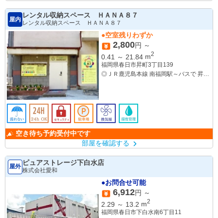
レンタル収納スペース ＨＡＮＡ８７
屋内
レンタル収納スペース ＨＡＮＡ８７
●空室残りわずか
2,800
円 ～
2
0.41
～
21.84
m
福岡県春日市昇町3丁目139
◎ＪＲ鹿児島本線 南福岡駅～バスで 昇町
いきいきプラザ前下車 徒歩3分
◎ＪＲ博多南線 博多南駅 徒歩21分
◎西鉄天神大牟田線 井尻駅 徒歩36分
空き待ち予約受付中です
部屋を確認する
ピュアストレージ下白水店
屋外
株式会社愛和
●お問合せ可能
6,912
円 ～
2
2.29
～
13.2
m
福岡県春日市下白水南6丁目11