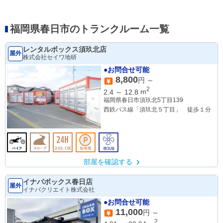
福岡県春日市のトランクルーム一覧
レンタルボックス須玖北店
屋外
株式会社セイワ地研
●お問合せ可能
8,800
円 ～
2
2.4
～
12.8
m
福岡県春日市須玖北5丁目139
西鉄バス線「須玖北５丁目」 徒歩１分
部屋を確認する
イナバボックス春日店
屋外
イナバクリエイト株式会社
●お問合せ可能
11,000
円 ～
2