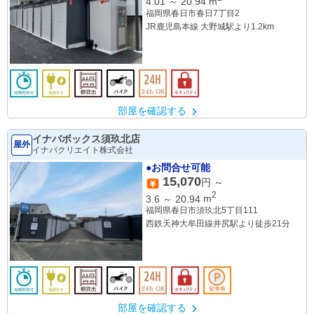
4.01
～
20.94
m
福岡県春日市春日7丁目2
JR鹿児島本線 大野城駅より1.2km
部屋を確認する
イナバボックス須玖北店
屋外
イナバクリエイト株式会社
●お問合せ可能
15,070
円 ～
2
3.6
～
20.94
m
福岡県春日市須玖北5丁目111
西鉄天神大牟田線井尻駅より徒歩21分
部屋を確認する