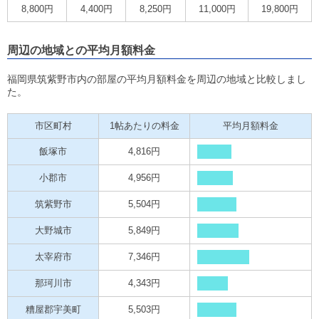
8,800円
4,400円
8,250円
11,000円
19,800円
周辺の地域との平均月額料金
福岡県筑紫野市内の部屋の平均月額料金を周辺の地域と比較しまし
た。
市区町村
1帖あたりの料金
平均月額料金
飯塚市
4,816円
小郡市
4,956円
筑紫野市
5,504円
大野城市
5,849円
太宰府市
7,346円
那珂川市
4,343円
糟屋郡宇美町
5,503円