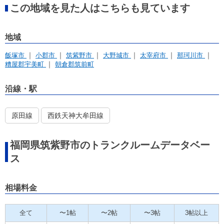
この地域を見た人はこちらも見ています
地域
飯塚市
小郡市
筑紫野市
大野城市
太宰府市
那珂川市
糟屋郡宇美町
朝倉郡筑前町
沿線・駅
原田線
西鉄天神大牟田線
福岡県筑紫野市のトランクルームデータベー
ス
相場料金
全て
〜1帖
〜2帖
〜3帖
3帖以上