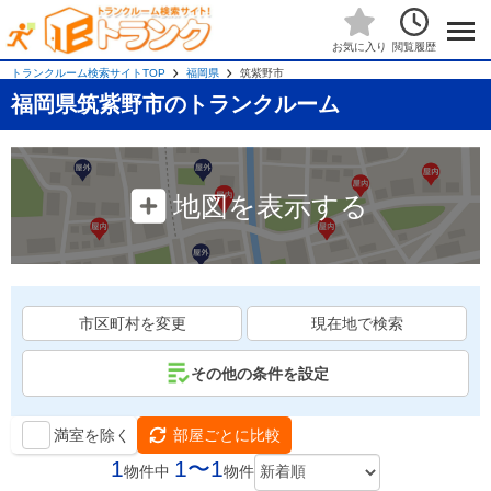
閲覧履歴
お気に入り
トランクルーム検索サイトTOP
福岡県
筑紫野市
福岡県筑紫野市のトランクルーム
地図を表示する
市区町村を変更
現在地で検索
その他の条件を設定
満室を除く
部屋ごとに比較
1
1〜1
物件中
物件