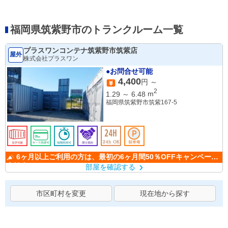
福岡県筑紫野市のトランクルーム一覧
プラスワンコンテナ筑紫野市筑紫店
屋外
株式会社プラスワン
●お問合せ可能
4,400
円 ～
2
1.29
～
6.48
m
福岡県筑紫野市筑紫167-5
6ヶ月以上ご利用の方は、最初の6ヶ月間50％OFFキャンペーン
実施中。
部屋を確認する
市区町村を変更
現在地から探す