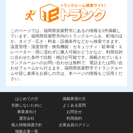
このページでは、福岡県筑紫野市にあるの情報を1件掲載し
ています。福岡県筑紫野市内のトランクルームを、町域のほ
か、タイプ・広さ・料金・設備条件などから検索できます。
温度管理・湿度管理・換気機能・セキュリティ・駐車場・エ
レベーター・雨に濡れずに搬入可能かどうかなど、利用目的
に合わせた条件で比較・検討が可能です。掲載されているト
ランクルームへのお問い合わせは無料で、電話または問い合
わせフォームから行えます。福岡県筑紫野市でトランクルー
ムや貸し倉庫をお探しの方は、本ページの情報をご活用くだ
さい。
はじめての方
掲載希望の方
失敗しないために
よくある質問
事業者向け
お問合せ
運営会社
利用規約
個人情報保護方針
企業会員ログイン
掲載企業一覧