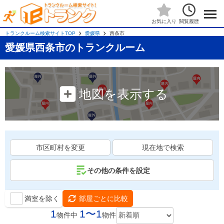
閲覧履歴
お気に入り
トランクルーム検索サイトTOP
愛媛県
西条市
愛媛県西条市のトランクルーム
地図を表示する
市区町村を変更
現在地で検索
その他の条件を設定
満室を除く
部屋ごとに比較
1
1〜1
物件中
物件