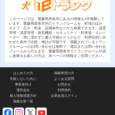
このページでは、愛媛県西条市にあるの情報を1件掲載して
います。愛媛県西条市内のトランクルームを、町域のほか、
タイプ・広さ・料金・設備条件などから検索できます。温度
管理・湿度管理・換気機能・セキュリティ・駐車場・エレベ
ーター・雨に濡れずに搬入可能かどうかなど、利用目的に合
わせた条件で比較・検討が可能です。掲載されているトラン
クルームへのお問い合わせは無料で、電話または問い合わせ
フォームから行えます。愛媛県西条市でトランクルームや貸
し倉庫をお探しの方は、本ページの情報をご活用ください。
はじめての方
掲載希望の方
失敗しないために
よくある質問
事業者向け
お問合せ
運営会社
利用規約
個人情報保護方針
企業会員ログイン
掲載企業一覧