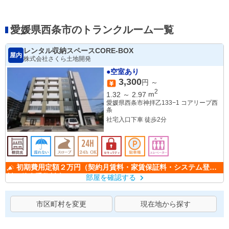
愛媛県西条市のトランクルーム一覧
レンタル収納スペースCORE-BOX
屋内
株式会社さくら土地開発
●空室あり
3,300
円 ～
2
1.32
～
2.97
m
愛媛県西条市神拝乙133−1 コアリープ西
条
社宅入口下車 徒歩2分
初期費用定額２万円（契約月賃料・家賃保証料・システム登録
料・仲介手数料含む）
部屋を確認する
市区町村を変更
現在地から探す