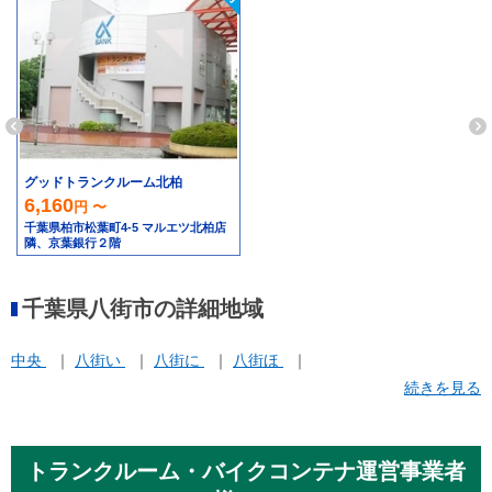
グッドトランクルーム北柏
6,160
円 〜
千葉県柏市松葉町4-5 マルエツ北柏店
隣、京葉銀行２階
千葉県八街市の詳細地域
中央
八街い
八街に
八街ほ
続きを見る
トランクルーム・バイクコンテナ運営事業者