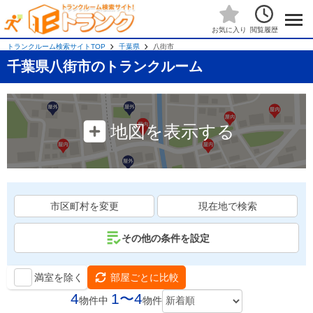
閲覧履歴
お気に入り
トランクルーム検索サイトTOP
千葉県
八街市
千葉県八街市のトランクルーム
地図を表示する
市区町村を変更
現在地で検索
その他の条件を設定
満室を除く
部屋ごとに比較
4
1〜4
物件中
物件