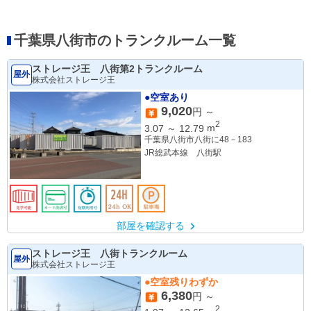
千葉県八街市のトランクルーム一覧
ストレージ王 八街第2トランクルーム
屋外
株式会社ストレージ王
●空室あり
9,020
円 ～
2
3.07
～
12.79
m
千葉県八街市八街に48－183
JR総武本線 八街駅
部屋を確認する
ストレージ王 八街トランクルーム
屋外
株式会社ストレージ王
●空室残りわずか
6,380
円 ～
2