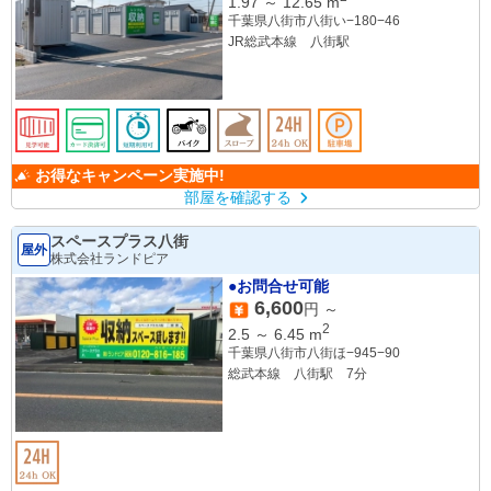
1.97
～
12.65
m
千葉県八街市八街い−180−46
JR総武本線 八街駅
お得なキャンペーン実施中!
部屋を確認する
スペースプラス八街
屋外
株式会社ランドピア
●お問合せ可能
6,600
円 ～
2
2.5
～
6.45
m
千葉県八街市八街ほ−945−90
総武本線 八街駅 7分