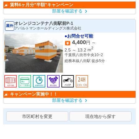
賃料6ヶ月分"半額"キャンペーン
部屋を確認する
オレンジコンテナ八街駅前P-1
屋外
アパルトマンホールディングス株式会社
●お問合せ可能
4,400
円 ～
2
2.5
～
13.2
m
千葉県八街市中央10−2
総務本線八街駅 徒歩5分
キャンペーン実施中！！
部屋を確認する
市区町村を変更
現在地から探す