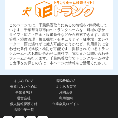
このページでは、千葉県香取市にあるの情報を2件掲載して
います。千葉県香取市内のトランクルームを、町域のほか、
タイプ・広さ・料金・設備条件などから検索できます。温度
管理・湿度管理・換気機能・セキュリティ・駐車場・エレベ
ーター・雨に濡れずに搬入可能かどうかなど、利用目的に合
わせた条件で比較・検討が可能です。掲載されているトラン
クルームへのお問い合わせは無料で、電話または問い合わせ
フォームから行えます。千葉県香取市でトランクルームや貸
し倉庫をお探しの方は、本ページの情報をご活用ください。
はじめての方
掲載希望の方
失敗しないために
よくある質問
事業者向け
お問合せ
運営会社
利用規約
個人情報保護方針
企業会員ログイン
掲載企業一覧