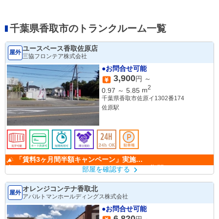
千葉県香取市のトランクルーム一覧
ユースペース香取佐原店
屋外
三協フロンテア株式会社
●お問合せ可能
3,900
円 ～
2
0.97
～
5.85
m
千葉県香取市佐原イ1302番174
佐原駅
「賃料3ヶ月間半額キャンペーン」実施
中！ （キャンペーン期間：6/1～9/30）
部屋を確認する
オレンジコンテナ香取北
屋外
アパルトマンホールディングス株式会社
●お問合せ可能
6,820
円 ～