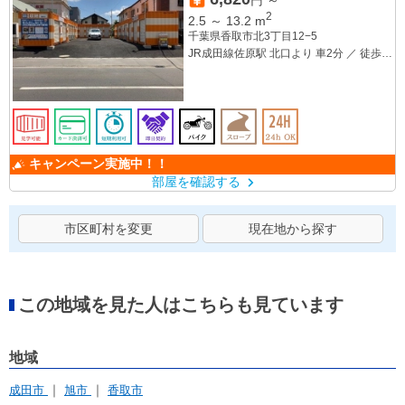
2
2.5
～
13.2
m
千葉県香取市北3丁目12−5
JR成田線佐原駅 北口より 車2分 ／ 徒歩
10分
キャンペーン実施中！！
部屋を確認する
市区町村を変更
現在地から探す
この地域を見た人はこちらも見ています
地域
成田市
旭市
香取市