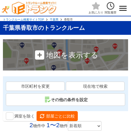
閲覧履歴
お気に入り
トランクルーム検索サイトTOP
千葉県
香取市
千葉県香取市のトランクルーム
地図を表示する
市区町村を変更
現在地で検索
その他の条件を設定
満室を除く
部屋ごとに比較
2
1〜2
物件中
物件