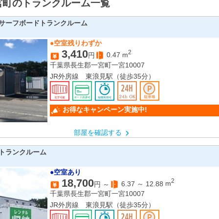
宮町のトランクルーム一覧
サーフボードトランクルーム
●空室残りわずか
3,410
2
0.47
m
円
千葉県長生郡一宮町一宮10007
JR外房線 東浪見駅（徒歩35分）
お得なキャンペーン実施中!
部屋を確認する
トランクルーム
●空室あり
18,700
2
6.37
～
12.88
m
円 ～
千葉県長生郡一宮町一宮10007
JR外房線 東浪見駅（徒歩35分）