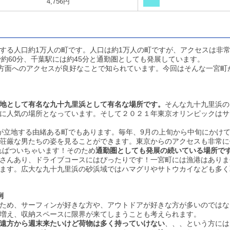
4,756円
する人口約1万人の町です。人口は約1万人の町ですが、アクセスは非
約60分、千葉駅には約45分と通勤圏としても発展しています。
房方面へのアクセスが良好なことで知られています。今回はそんな一宮町
地として有名な九十九里浜として有名な場所です。
そんな九十九里浜の
に人気の場所となっています。そして２０２１年東京オリンピックはサ
」が立地する由緒ある町でもあります。毎年、9月の上旬から中旬にかけ
荘厳な男たちの姿を見ることができます。東京からのアクセスも非常に
ればついちゃいます！そのため
通勤圏としても発展の続いている場所で
さんあり、ドライブコースにはぴったりです！一宮町には漁港はありま
ます。広大な九十九里浜の砂浜域ではハマグリやサトウカイなども多く
例
ため、サーフィンが好きな方や、アウトドアが好きな方が多いのではな
増え、収納スペースに限界が来てしまうことも考えられます。
遠方から週末来たいけど荷物は多く持っていけない
、、、という方には