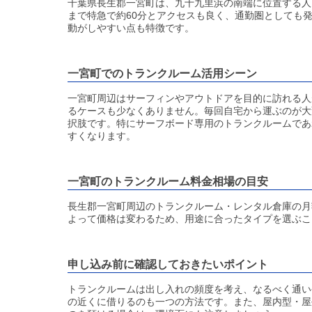
千葉県長生郡一宮町は、九十九里浜の南端に位置する人
まで特急で約60分とアクセスも良く、通勤圏としても
動がしやすい点も特徴です。
一宮町でのトランクルーム活用シーン
一宮町周辺はサーフィンやアウトドアを目的に訪れる人
るケースも少なくありません。毎回自宅から運ぶのが大
択肢です。特にサーフボード専用のトランクルームであ
すくなります。
一宮町のトランクルーム料金相場の目安
長生郡一宮町周辺のトランクルーム・レンタル倉庫の月額
よって価格は変わるため、用途に合ったタイプを選ぶこ
申し込み前に確認しておきたいポイント
トランクルームは出し入れの頻度を考え、なるべく通い
の近くに借りるのも一つの方法です。また、屋内型・屋