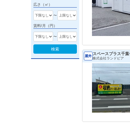
広さ（㎡）
〜
賃料/月（円）
〜
検索
スペースプラス千葉
屋外
株式会社ランドピア