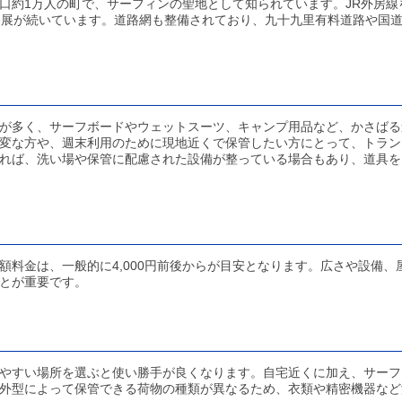
口約1万人の町で、サーフィンの聖地として知られています。JR外房線
発展が続いています。道路網も整備されており、九十九里有料道路や国道
が多く、サーフボードやウェットスーツ、キャンプ用品など、かさばる
変な方や、週末利用のために現地近くで保管したい方にとって、トラン
れば、洗い場や保管に配慮された設備が整っている場合もあり、道具を
料金は、一般的に4,000円前後からが目安となります。広さや設備、
とが重要です。
やすい場所を選ぶと使い勝手が良くなります。自宅近くに加え、サーフ
外型によって保管できる荷物の種類が異なるため、衣類や精密機器など