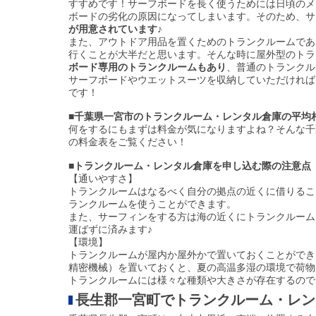
すすめです！サーフボードを長く使うためには日頃のメ
ボードの劣化の原因になってしまいます。そのため、サ
が用意されています♪
また、アウトドア用品を置くためのトランクルームであ
行くことが大半だと思います。そんな時に屋外型のトラ
ボード専用のトランクルームもあり
、普通のトランクル
サーフボードやウエットスーツを収納していただければ
です！
■千葉県一宮市のトランクルーム・レンタル倉庫の平均
何をするにもまずは料金が気になりますよね？そんな千
の料金表をご覧ください！
■トランクルーム・レンタル倉庫を申し込む際の注意点
【通いやすさ】
トランクルームはなるべく自分の拠点の近くに借りるこ
ランクルームを使うことができます。
また、サーフィンをする方は海の近くにトランクルーム
運ばずに済みます♪
【環境】
トランクルームが屋内か屋外かで置いておくことができ
精密機械）を置いておくと、夏の高温多湿の環境で荷物
トランクルームには様々な種類や大きさが存在するので
長生郡一宮町でトランクルーム・レン