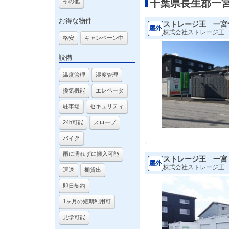
千葉県長生郡一
その他
お得な物件
ストレージ王 一宮
屋外
株式会社ストレージ王
格安
キャンペーン中
設備
温度管理
湿度管理
換気機能
エレベータ
駐車場
セキュリティ
24h可能
スロープ
バイク
雨に濡れずに搬入可能
ストレージ王 一宮
屋外
株式会社ストレージ王
運送
棚貸出
即日契約
1ヶ月の短期利用可
見学可能