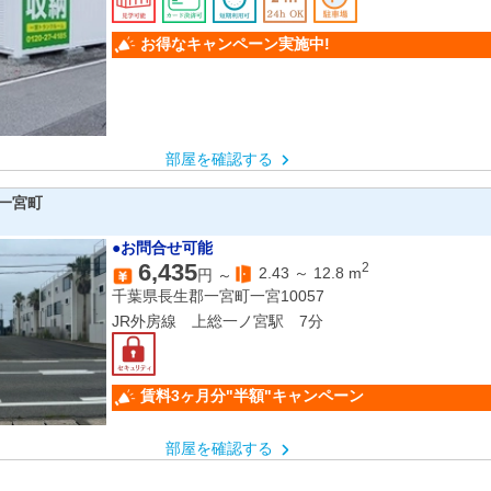
お得なキャンペーン実施中!
部屋を確認する
一宮町
●お問合せ可能
6,435
2
2.43
～
12.8
m
円 ～
千葉県長生郡一宮町一宮10057
JR外房線 上総一ノ宮駅 7分
賃料3ヶ月分"半額"キャンペーン
部屋を確認する