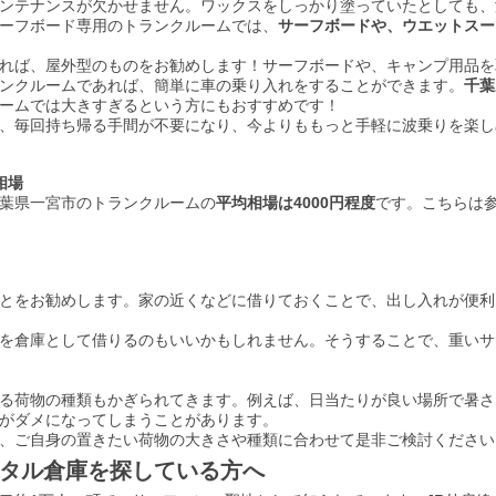
ンテナンスが欠かせません。ワックスをしっかり塗っていたとしても、
ーフボード専用のトランクルームでは、
サーフボードや、ウエットスー
れば、屋外型のものをお勧めします！サーフボードや、キャンプ用品を
ンクルームであれば、簡単に車の乗り入れをすることができます。
千葉
ームでは大きすぎるという方にもおすすめです！
、毎回持ち帰る手間が不要になり、今よりももっと手軽に波乗りを楽し
相場
葉県一宮市のトランクルームの
平均相場は4000円程度
です。こちらは
とをお勧めします。家の近くなどに借りておくことで、出し入れが便利
を倉庫として借りるのもいいかもしれません。そうすることで、重いサ
る荷物の種類もかぎられてきます。例えば、日当たりが良い場所で暑さ
がダメになってしまうことがあります。
、ご自身の置きたい荷物の大きさや種類に合わせて是非ご検討ください
タル倉庫を探している方へ