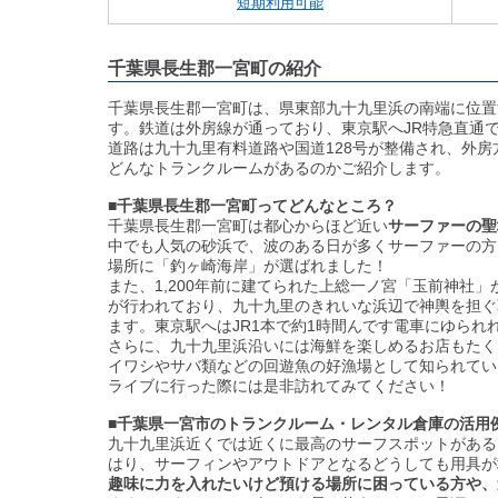
短期利用可能
千葉県長生郡一宮町の紹介
千葉県長生郡一宮町は、県東部九十九里浜の南端に位置
す。鉄道は外房線が通っており、東京駅へJR特急直通で
道路は九十九里有料道路や国道128号が整備され、外
どんなトランクルームがあるのかご紹介します。
■千葉県長生郡一宮町ってどんなところ？
千葉県長生郡一宮町は都心からほど近い
サーファーの聖
中でも人気の砂浜で、波のある日が多くサーファーの方
場所に「釣ヶ崎海岸」が選ばれました！
また、1,200年前に建てられた上総一ノ宮「玉前神社
が行われており、九十九里のきれいな浜辺で神輿を担ぐ
ます。東京駅へはJR1本で約1時間んです電車にゆられ
さらに、九十九里浜沿いには海鮮を楽しめるお店もたく
イワシやサバ類などの回遊魚の好漁場として知られてい
ライブに行った際には是非訪れてみてください！
■千葉県一宮市のトランクルーム・レンタル倉庫の活用
九十九里浜近くでは近くに最高のサーフスポットがある
はり、サーフィンやアウトドアとなるどうしても用具が
趣味に力を入れたいけど預ける場所に困っている方や、