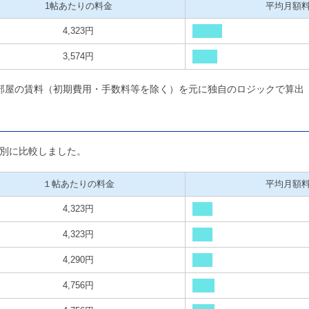
1帖あたりの料金
平均月額
4,323円
3,574円
部屋の賃料（初期費用・手数料等を除く）を元に独自のロジックで算出
別に比較しました。
１帖あたりの料金
平均月額
4,323円
4,323円
4,290円
4,756円