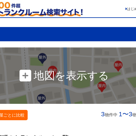
はじ
地図を表示する
3
1〜3
物件中
屋ごとに比較