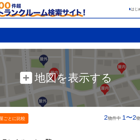
はじ
地図を表示する
2
1〜2
物件中
屋ごとに比較