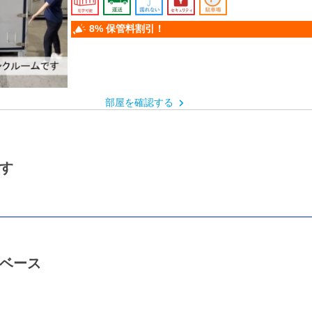
JR「新青森駅」車18分
8% 保管料割引！
部屋を確認する
す
ベース