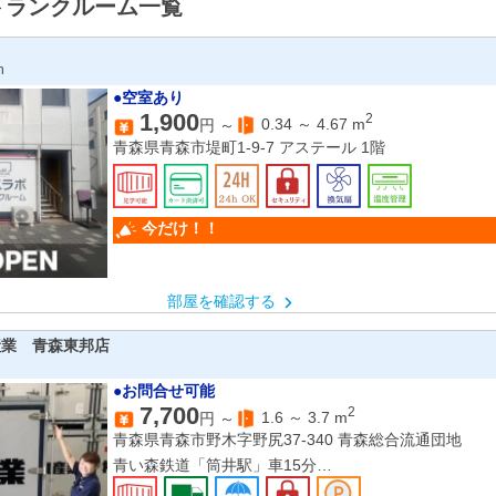
トランクルーム一覧
n
●空室あり
1,900
2
0.34
～
4.67
m
円 ～
青森県青森市堤町1-9-7 アステール 1階
今だけ！！
部屋を確認する
産業 青森東邦店
●お問合せ可能
7,700
2
1.6
～
3.7
m
円 ～
青森県青森市野木字野尻37-340 青森総合流通団地
青い森鉄道「筒井駅」車15分
青い森鉄道「東青森駅」車16分