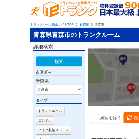
トランクルーム検索サイトTOP
青森県
青森市
青森県青森市のトランクルーム
詳細検索
検索
市区町村
青森県
タイプ
トランクルーム
満室を除く
部
コンテナ
バイク収納スペース