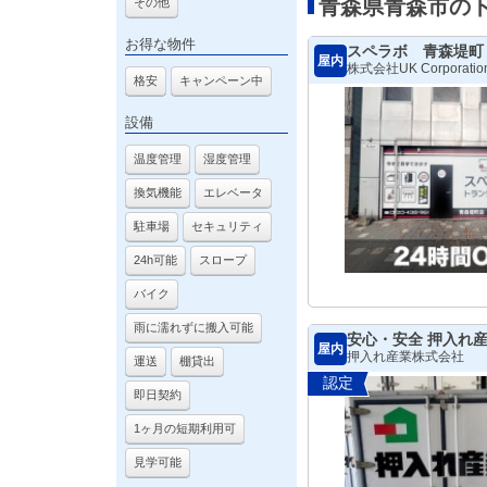
青森県青森市の
その他
お得な物件
スペラボ 青森堤町
屋内
株式会社UK Corporatio
格安
キャンペーン中
設備
温度管理
湿度管理
換気機能
エレベータ
駐車場
セキュリティ
24h可能
スロープ
バイク
雨に濡れずに搬入可能
安心・安全 押入れ
屋内
押入れ産業株式会社
運送
棚貸出
認定
即日契約
1ヶ月の短期利用可
見学可能