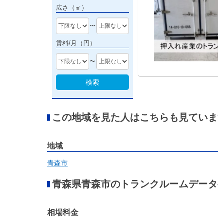
広さ（㎡）
〜
賃料/月（円）
〜
検索
この地域を見た人はこちらも見ていま
地域
青森市
青森県青森市のトランクルームデータ
相場料金