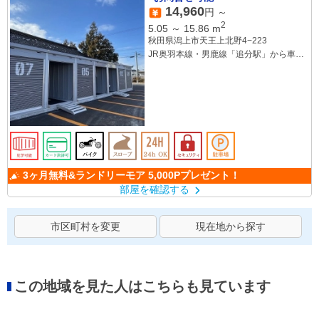
14,960
円 ～
2
5.05
～
15.86
m
秋田県潟上市天王上北野4−223
JR奥羽本線・男鹿線「追分駅」から車で5
分
JR男鹿線「井戸浜駅」から車で6分
JR奥羽本線・男鹿線「上飯島駅」から車
で9分
3ヶ月無料&ランドリーモア 5,000Pプレゼント！
部屋を確認する
市区町村を変更
現在地から探す
この地域を見た人はこちらも見ています