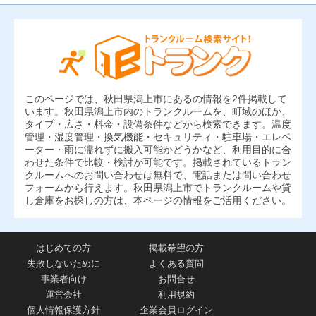
このページでは、秋田県潟上市にあるの情報を2件掲載して
います。秋田県潟上市内のトランクルームを、町域のほか、
タイプ・広さ・料金・設備条件などから検索できます。温度
管理・湿度管理・換気機能・セキュリティ・駐車場・エレベ
ーター・雨に濡れずに搬入可能かどうかなど、利用目的に合
わせた条件で比較・検討が可能です。掲載されているトラン
クルームへのお問い合わせは無料で、電話または問い合わせ
フォームから行えます。秋田県潟上市でトランクルームや貸
し倉庫をお探しの方は、本ページの情報をご活用ください。
はじめての方
掲載希望の方
失敗しないために
よくある質問
事業者向け
お問合せ
運営会社
利用規約
個人情報保護方針
企業会員ログイン