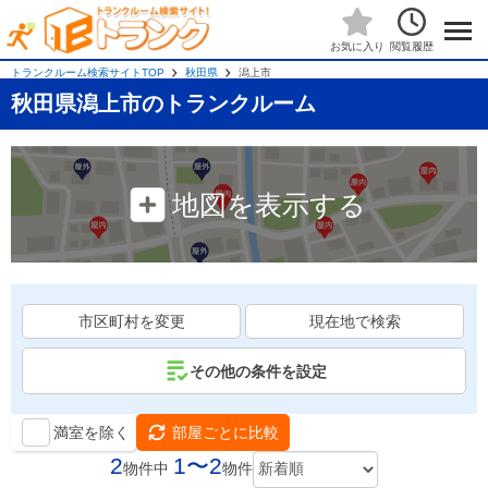
閲覧履歴
お気に入り
トランクルーム検索サイトTOP
秋田県
潟上市
秋田県潟上市のトランクルーム
地図を表示する
市区町村を変更
現在地で検索
その他の条件を設定
満室を除く
部屋ごとに比較
2
1〜2
物件中
物件