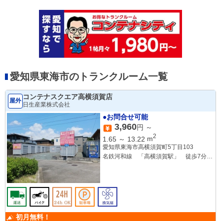
愛知県東海市のトランクルーム一覧
コンテナスクエア高横須賀店
屋外
日生産業株式会社
●お問合せ可能
3,960
円 ～
2
1.65
～
13.22
m
愛知県東海市高横須賀町5丁目103
名鉄河和線 「高横須賀駅」 徒歩7分
名鉄河和線 「太田川駅」 徒歩13分
名鉄河和線 「尾張横須賀駅」 徒歩17
分
初月無料！