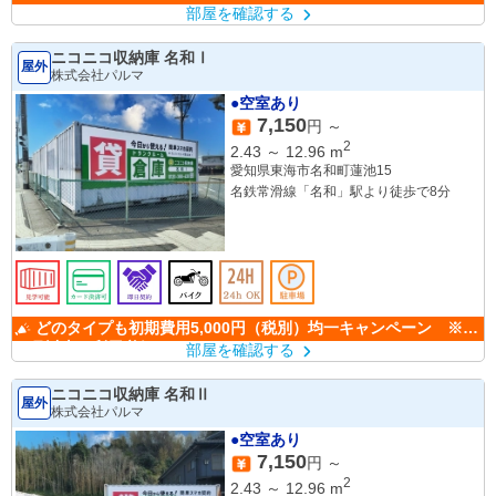
部屋を確認する
ニコニコ収納庫 名和Ⅰ
屋外
株式会社パルマ
●空室あり
7,150
円 ～
2
2.43
～
12.96
m
愛知県東海市名和町蓮池15
名鉄常滑線「名和」駅より徒歩で8分
どのタイプも初期費用5,000円（税別）均一キャンペーン ※6
か月以上の利用必須
部屋を確認する
ニコニコ収納庫 名和Ⅱ
屋外
株式会社パルマ
●空室あり
7,150
円 ～
2
2.43
～
12.96
m