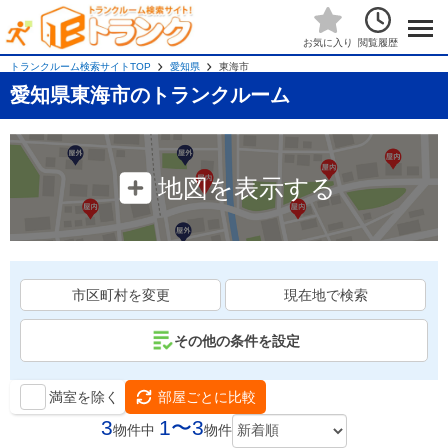
閲覧履歴
お気に入り
トランクルーム検索サイトTOP
愛知県
東海市
愛知県東海市のトランクルーム
地図を表示する
市区町村を変更
現在地で検索
その他の条件を設定
満室を除く
部屋ごとに比較
3
1〜3
物件中
物件