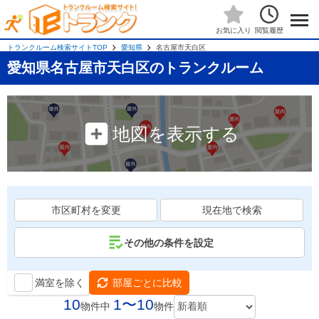
閲覧履歴
お気に入り
トランクルーム検索サイトTOP
愛知県
名古屋市天白区
愛知県名古屋市天白区のトランクルーム
地図を表示する
市区町村を変更
現在地で検索
その他の条件を設定
満室を除く
部屋ごとに比較
10
1〜10
物件中
物件