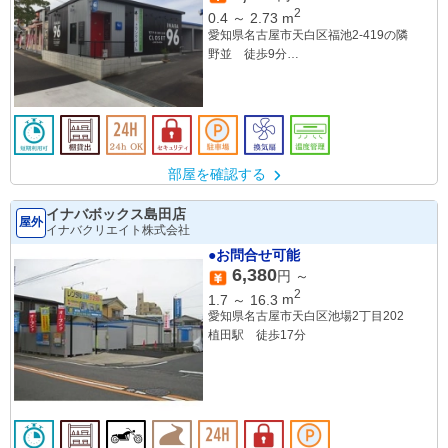
2
0.4
～
2.73
m
愛知県名古屋市天白区福池2-419の隣
野並 徒歩9分
鳴子北 徒歩9分
部屋を確認する
イナバボックス島田店
屋外
イナバクリエイト株式会社
●お問合せ可能
6,380
円 ～
2
1.7
～
16.3
m
愛知県名古屋市天白区池場2丁目202
植田駅 徒歩17分