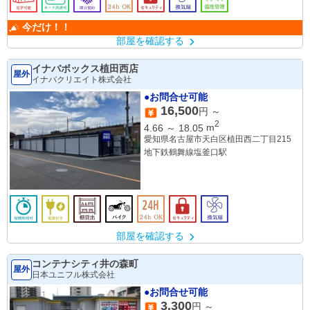
今だけ！！
部屋を確認する
イナバボックス植田西店
屋外
イナバクリエイト株式会社
●お問合せ可能
16,500
円 ～
2
4.66
～
18.05
m
愛知県名古屋市天白区植田西二丁目215
地下鉄鶴舞線塩釜口駅
部屋を確認する
コンテナシティ井の森町
屋外
日本ユニフル株式会社
●お問合せ可能
3,300
円 ～