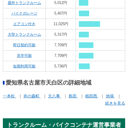
屋外トランクルーム
5,012円
バイクガレージ
5,407円
エアコン付き
11,025円
大型トランクルーム
5,317円
即日契約可能
7,709円
見学可能
7,709円
短期利用可能
5,736円
愛知県名古屋市天白区の詳細地域
一本松
井の森町
元八事
島田
植田西
池場
池見
福池
菅田
続きを見る
トランクルーム・バイクコンテナ運営事業者