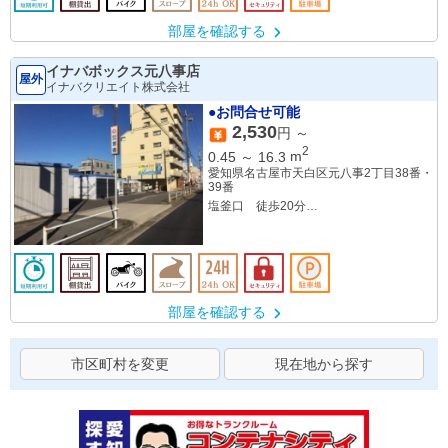
部屋を確認する
イナバボックス元八事店
屋外
イナバクリエイト株式会社
●お問合せ可能
2,530
円 ～
2
0.45
～
16.3
m
愛知県名古屋市天白区元八事2丁目38番・
39番
塩釜口 徒歩20分
元八事 徒歩22分
部屋を確認する
市区町村を変更
現在地から探す