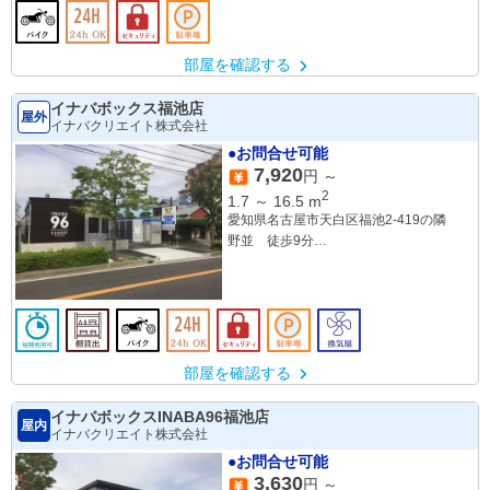
部屋を確認する
イナバボックス福池店
屋外
イナバクリエイト株式会社
●お問合せ可能
7,920
円 ～
2
1.7
～
16.5
m
愛知県名古屋市天白区福池2-419の隣
野並 徒歩9分
鳴子北 徒歩9分
部屋を確認する
イナバボックスINABA96福池店
屋内
イナバクリエイト株式会社
●お問合せ可能
3,630
円 ～