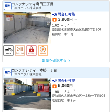
コンテナシティ島田三丁目
屋外
日本ユニフル株式会社
●お問合せ可能
3,960
円 ～
2
1.62
～
3.4
m
愛知県名古屋市天白区島田3丁目806
植田駅 車10分
原駅 車13分
部屋を確認する
コンテナシティ一本松一丁目
屋外
日本ユニフル株式会社
●お問合せ可能
5,060
円 ～
2
1.98
～
3.4
m
愛知県名古屋市天白区一本松一丁目905
塩釜口駅 車８分