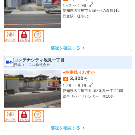
2
1.62
～
1.98
m
愛知県名古屋市天白区井の森町110
野並駅 徒歩6分
部屋を確認する
コンテナシティ池見一丁目
屋外
日本ユニフル株式会社
●空室残りわずか
3,300
円 ～
2
1.28
～
8.19
m
愛知県名古屋市天白区池見一丁目109
総合リハビリセンター 車10分
部屋を確認する