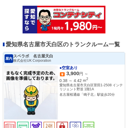
愛知県名古屋市天白区のトランクルーム一覧
スペラボ 名古屋天白
屋内
株式会社UK Corporation
●空室あり
3,900
円 ～
2
0.38
～
4.42
m
愛知県名古屋市天白区菅田1-2508 インテ
リジェント野並 1階1A
名古屋桜通線「鳴子北」駅徒歩20分