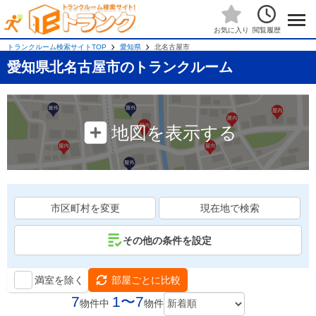
閲覧履歴
お気に入り
トランクルーム検索サイトTOP
愛知県
北名古屋市
愛知県北名古屋市のトランクルーム
地図を表示する
市区町村を変更
現在地で検索
その他の条件を設定
満室を除く
部屋ごとに比較
7
1〜7
物件中
物件