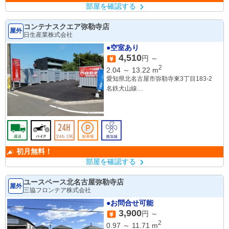
部屋を確認する
コンテナスクエア弥勒寺店
屋外
日生産業株式会社
●空室あり
4,510
円 ～
2
2.04
～
13.22
m
愛知県北名古屋市弥勒寺東3丁目183-2
名鉄犬山線
「徳重・名古屋芸大駅」
徒歩11分
初月無料！
部屋を確認する
ユースペース北名古屋弥勒寺店
屋外
三協フロンテア株式会社
●お問合せ可能
3,900
円 ～
2
0.97
～
11.71
m