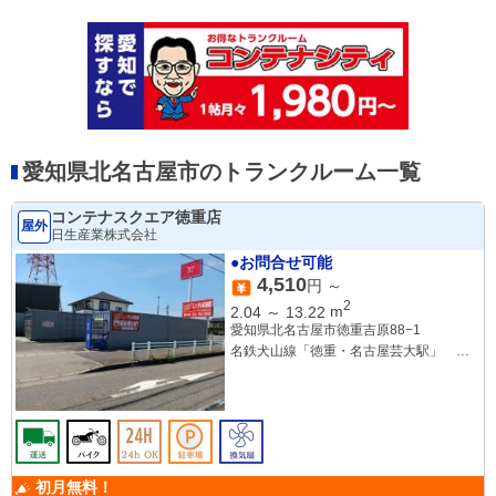
愛知県北名古屋市のトランクルーム一覧
コンテナスクエア徳重店
屋外
日生産業株式会社
●お問合せ可能
4,510
円 ～
2
2.04
～
13.22
m
愛知県北名古屋市徳重吉原88−1
名鉄犬山線「徳重・名古屋芸大駅」 徒
歩10分
名鉄犬山線「大山寺駅」 徒歩16分
名鉄犬山線「西春駅」 徒歩25分
初月無料！