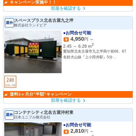
キャンペーン実施中！！
部屋を確認する
スペースプラス北名古屋九之坪
屋外
株式会社ランドピア
●お問合せ可能
4,950
円 ～
2
2.45
～
6.28
m
愛知県北名古屋市九之坪両ケ前66、67
名鉄犬山線『上小田井駅』5分
名鉄犬山線『西春駅』7分
賃料3ヶ月分"半額"キャンペーン
部屋を確認する
コンテナシティ北名古屋沖村東
屋外
日本ユニフル株式会社
●お問合せ可能
2,810
円 ～