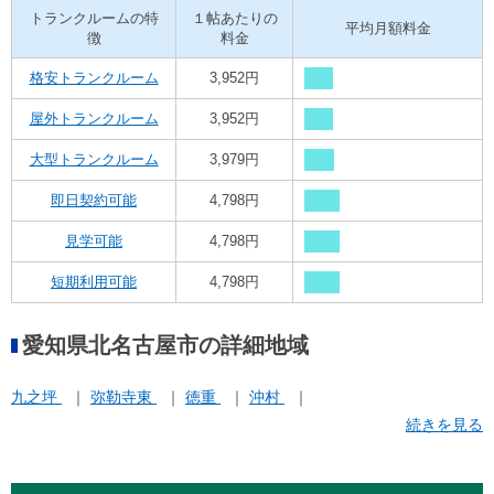
トランクルームの特
１帖あたりの
平均月額料金
徴
料金
格安トランクルーム
3,952円
屋外トランクルーム
3,952円
大型トランクルーム
3,979円
即日契約可能
4,798円
見学可能
4,798円
短期利用可能
4,798円
愛知県北名古屋市の詳細地域
九之坪
弥勒寺東
徳重
沖村
続きを見る