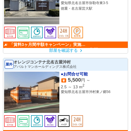
愛知県北名古屋市弥勒寺東3-5
徳重・名古屋芸大駅
「賃料3ヶ月間半額キャンペーン」実施
中！ （キャンペーン期間：6/1～9/30）
部屋を確認する
オレンジコンテナ北名古屋沖村
屋外
アパルトマンホールディングス株式会社
●お問合せ可能
5,500
円 ～
2
2.5
～
13
m
愛知県北名古屋市沖村東ノ郷56