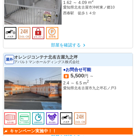
2
1.62
～
4.09
m
愛知県北名古屋市沖村東ノ郷10
西春駅 徒歩１４分
部屋を確認する
オレンジコンテナ北名古屋九之坪
屋外
アパルトマンホールディングス株式会社
●お問合せ可能
5,500
円 ～
2
2.4
～
6.5
m
愛知県北名古屋市九之坪石ノ戸3
キャンペーン実施中！！