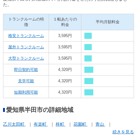
た。
トランクルームの特
１帖あたりの
平均月額料金
徴
料金
格安トランクルーム
3,595円
屋外トランクルーム
3,595円
大型トランクルーム
3,595円
即日契約可能
4,320円
見学可能
4,320円
短期利用可能
4,320円
愛知県半田市の詳細地域
乙川太田町
有楽町
柊町
花園町
青山
続きを見る