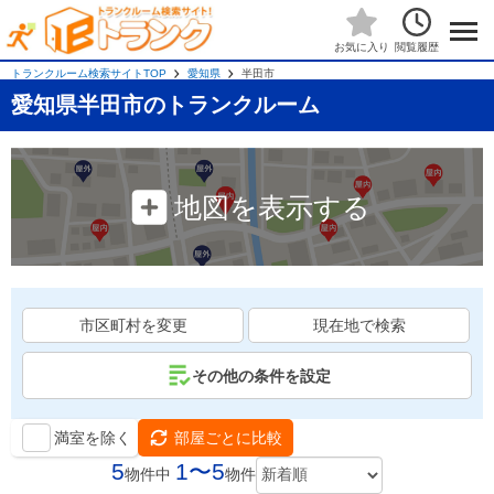
閲覧履歴
お気に入り
トランクルーム検索サイトTOP
愛知県
半田市
愛知県半田市のトランクルーム
地図を表示する
市区町村を変更
現在地で検索
その他の条件を設定
満室を除く
部屋ごとに比較
5
1〜5
物件中
物件