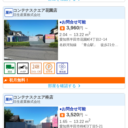
コンテナスクエア花園店
屋外
日生産業株式会社
●お問合せ可能
3,960
円 ～
2
2.04
～
13.22
m
愛知県半田市花園町4丁目2−14
名鉄河知線 「青山駅」 徒歩21分
JR武豊線 「東成岩駅」 徒歩26分
名鉄河知線 「上ゲ駅」 徒歩27分
初月無料！
部屋を確認する
コンテナスクエア柊店
屋外
日生産業株式会社
●お問合せ可能
3,520
円 ～
2
1.65
～
13.22
m
愛知県半田市柊町3丁目5-21