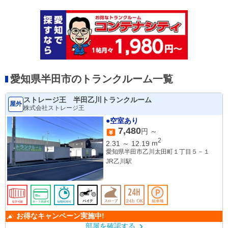
愛知県半田市のトランクルーム一覧
ストレージ王 半田乙川トランクルーム
屋外
株式会社ストレージ王
●空室あり
7,480
円 ～
2
2.31
～
12.19
m
愛知県半田市乙川太田町１丁目５－１
JR乙川駅
お得なキャンペーン実施中!
部屋を確認する