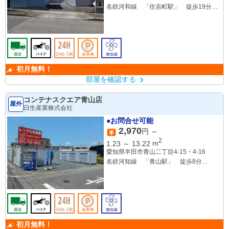
名鉄河和線 「住吉町駅」 徒歩19分
名鉄河和線 「知多半田駅」 徒歩21分
名鉄河和線 「成岩駅」 徒歩25分
初月無料！
部屋を確認する
コンテナスクエア青山店
屋外
日生産業株式会社
●お問合せ可能
2,970
円 ～
2
1.23
～
13.22
m
愛知県半田市青山二丁目4-15・4-16
名鉄河知線 「青山駅」 徒歩8分
JR武豊線 「東成岩駅」 徒歩16分
名鉄河知線 「成岩駅」 徒歩19分
初月無料！