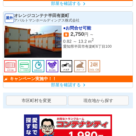
部屋を確認する
オレンジコンテナ半田有楽町
屋外
アパルトマンホールディングス株式会社
●お問合せ可能
2,750
円 ～
2
0.82
～
13.2
m
愛知県半田市有楽町6丁目100
キャンペーン実施中！！
部屋を確認する
市区町村を変更
現在地から探す