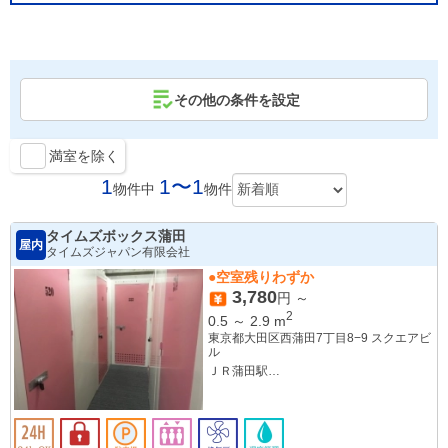
その他の条件を設定
満室を除く
1
1〜1
物件中
物件
タイムズボックス蒲田
屋内
タイムズジャパン有限会社
●空室残りわずか
3,780
円 ～
2
0.5
～
2.9
m
東京都大田区西蒲田7丁目8−9 スクエアビ
ル
ＪＲ蒲田駅
京急蒲田駅
蓮沼駅