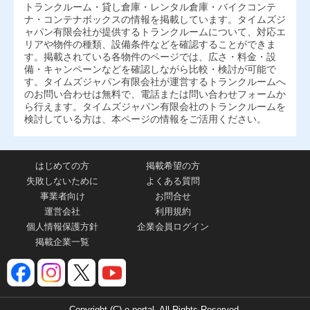
トランクルーム・貸し倉庫・レンタル倉庫・バイクコンテ
ナ・コンテナボックスの情報を掲載しています。タイムズジ
ャパン有限会社が提供するトランクルームについて、対応エ
リアや物件の種類、設備条件などを確認することができま
す。掲載されている各物件のページでは、広さ・料金・設
備・キャンペーンなどを確認しながら比較・検討が可能で
す。タイムズジャパン有限会社が運営するトランクルームへ
のお問い合わせは無料で、電話または問い合わせフォームか
ら行えます。タイムズジャパン有限会社のトランクルームを
検討している方は、本ページの情報をご活用ください。
はじめての方
掲載希望の方
失敗しないために
よくある質問
事業者向け
お問合せ
運営会社
利用規約
個人情報保護方針
企業会員ログイン
掲載企業一覧
Copyright (C) e-portal. All Rights Reserved.