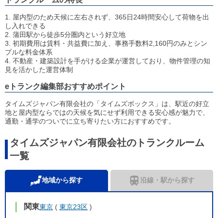
1. 屋内型のため天候に左右されず、365日24時間安心して荷物を出
し入れできる
2. 蒲田駅から徒歩5分圏内という好立地
3. 初期費用は賃料・共益費に加え、事務手数料2,160円のみとシン
プルな料金体系
4. 不動産・建築設計を手がける企業が運営しており、物件管理の知
見を活かした運営体制
eトランク編集部おすすめポイント
タイムズジャパン有限会社の「タイムズボックス」は、駅近の好立
地と屋内型ならではの天候を気にせず利用できる安心感が魅力で、
通勤・通学のついでに立ち寄りたい方におすすめです。
タイムズジャパン有限会社のトランクルーム
一覧
地域から探す
沿線・駅から探す
関東
東京
(
東京23区
)