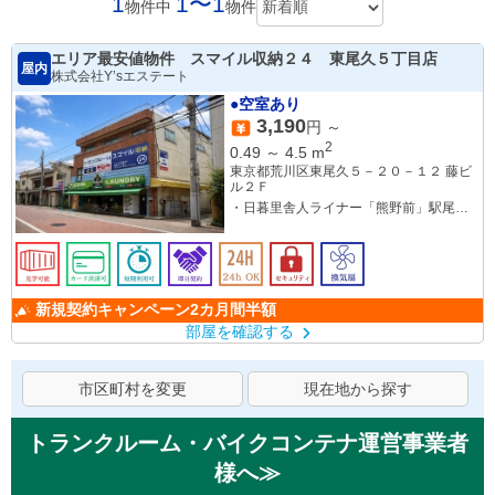
1
1〜1
物件中
物件
エリア最安値物件 スマイル収納２４ 東尾久５丁目店
屋内
株式会社Y’sエステート
●空室あり
3,190
円 ～
2
0.49
～
4.5
m
東京都荒川区東尾久５－２０－１２ 藤ビ
ル２Ｆ
・日暮里舎人ライナー「熊野前」駅尾久
小口徒歩３分、「赤土小学校前」駅西口
徒歩８分・都電荒川線（東京さくらトラ
ム）「熊野前」駅徒歩４分
新規契約キャンペーン2カ月間半額
部屋を確認する
市区町村を変更
現在地から探す
トランクルーム・バイクコンテナ運営事業者
様へ≫