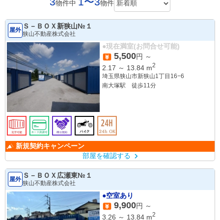
3
1〜3
物件中
物件
Ｓ－ＢＯＸ新狭山№１
屋外
狭山不動産株式会社
●現在満室(お問合せ可能)
5,500
円 ～
2
2.17
～
13.84
m
埼玉県狭山市新狭山1丁目16−6
南大塚駅 徒歩11分
新規契約キャンペーン
部屋を確認する
Ｓ－ＢＯＸ広瀬東№１
屋外
狭山不動産株式会社
●空室あり
9,900
円 ～
2
3.26
～
13.84
m