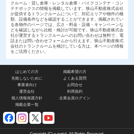
クルーム・貸し倉庫・レンタル倉庫・バイクコンテナ・コン
テナボックスの情報を掲載しています。狭山不動産株式会社
が提供するトランクルームについて、対応エリアや物件の種
類、設備条件などを確認することができます。掲載されてい
る各物件のページでは、広さ・料金・設備・キャンペーンな
どを確認しながら比較・検討が可能です。狭山不動産株式会
社が運営するトランクルームへのお問い合わせは無料で、電
話または問い合わせフォームから行えます。狭山不動産株式
会社のトランクルームを検討している方は、本ページの情報
をご活用ください。
はじめての方
掲載希望の方
失敗しないために
よくある質問
事業者向け
お問合せ
運営会社
利用規約
個人情報保護方針
企業会員ログイン
掲載企業一覧
Copyright (C) e-portal. All Rights Reserved.