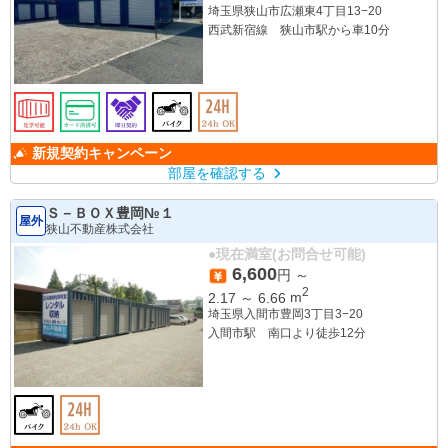
埼玉県狭山市広瀬東4丁目13−20
西武新宿線 狭山市駅から車10分
新規契約キャンペーン
部屋を確認する
Ｓ－ＢＯＸ豊岡№１
屋外
狭山不動産株式会社
●現在満室(お問合せ可能)
6,600
円 ～
2
2.17
～
6.66
m
埼玉県入間市豊岡3丁目3−20
入間市駅 南口より徒歩12分