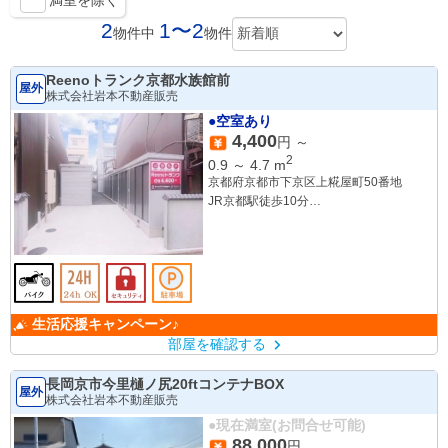
満室を除く
2
1〜2
物件中
物件
Reenoトランク京都水族館前
屋外
株式会社岩本不動産販売
●空室あり
4,400
円 ～
2
0.9
～
4.7
m
京都府京都市下京区上糀屋町50番地
JR京都駅徒歩10分
JR梅小路京都西駅徒歩11分
生活応援キャンペーン♪
部屋を確認する
長岡京市今里樋ノ尻20ftコンテナBOX
屋外
株式会社岩本不動産販売
●現在満室(お問合せ可能)
88,000
円