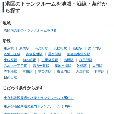
港区のトランクルームを地域・沿線・条件か
ら探す
地域
港区内の他のトランクルームを見る
沿線
東京駅
新橋駅
有楽町駅
浜松町駅
銀座駅
虎ノ門駅
溜池山王駅
赤坂見附駅
霞ケ関駅
国会議事堂前駅
東銀座駅
神谷町駅
二重橋前駅
赤坂駅
桜田門駅
六本木一丁目駅
麻布十番駅
築地市場駅
汐留駅
大門駅
赤羽橋駅
三田駅
芝公園駅
御成門駅
内幸町駅
竹芝駅
日の出駅
こだわり条件から探す
東京都港区周辺の格安トランクルーム（35件）
東京都港区周辺の屋内トランクルーム（58件）