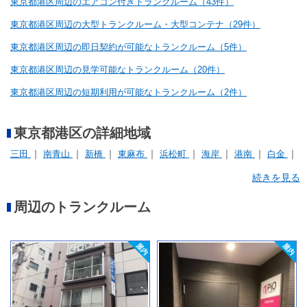
東京都港区周辺のエアコン付きトランクルーム（43件）
東京都港区周辺の大型トランクルーム・大型コンテナ（29件）
東京都港区周辺の即日契約が可能なトランクルーム（5件）
東京都港区周辺の見学可能なトランクルーム（20件）
東京都港区周辺の短期利用が可能なトランクルーム（2件）
東京都港区の詳細地域
三田
南青山
新橋
東麻布
浜松町
海岸
港南
白金
芝
芝浦
虎ノ門
西新橋
西麻布
赤坂
高輪
麻布十番
続きを見る
周辺のトランクルーム