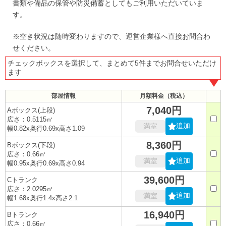
書類や備品の保管や防災備蓄としてもご利用いただいていま
す。
※空き状況は随時変わりますので、運営企業様へ直接お問合わ
せください。
チェックボックスを選択して、まとめて5件までお問合せいただけ
ます
部屋情報
月額料金（税込）
7,040円
Aボックス(上段)
広さ：0.5115㎡
追加
満室
幅0.82x奥行0.69x高さ1.09
8,360円
Bボックス(下段)
広さ：0.66㎡
追加
満室
幅0.95x奥行0.69x高さ0.94
39,600円
Cトランク
広さ：2.0295㎡
追加
満室
幅1.68x奥行1.4x高さ2.1
16,940円
Bトランク
広さ：0.66㎡