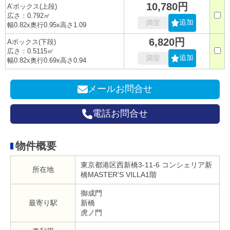
10,780円
A’ボックス(上段)
広さ：0.792㎡
追加
満室
幅0.82x奥行0.95x高さ1.09
6,820円
Aボックス(下段)
広さ：0.5115㎡
追加
満室
幅0.82x奥行0.69x高さ0.94
メールお問合せ
電話お問合せ
物件概要
東京都港区西新橋3-11-6 コンシェリア新
所在地
橋MASTER'S VILLA1階
御成門
最寄り駅
新橋
虎ノ門