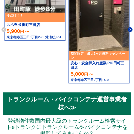
今だけ！！
スペラボ 田町三田店
5,900
円 〜
東京都港区三田3丁目2−8, 箕浦ビル5F
期間限定 最大2ヶ月無料キャンペー
ン
安心・安全押入れ産業 PiO田町三
田店
5,000
円 〜
東京都港区三田2丁目14−8
トランクルーム・バイクコンテナ運営事業者
様へ≫
登録物件数国内最大級のトランクルーム検索サイ
トeトランクにトランクルームやバイクコンテナを
掲載してみませんか？