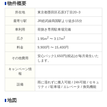
物件概要
所在地
東京都墨田区石原3丁目20−3
最寄り駅
JR総武線両国駅より徒歩15分
車利用
荷捌き専用駐車場完備
2
2
広さ
1.95m
〜 3.17m
料金
9,900円 〜 15,400円
安心パック1,650円(税込)が毎月発生いた
その他費用
します。
キャンペーン情
報
雨に濡れずに搬入可能 / 24h可能 / セキュ
設備
リティ / 駐車場 / エレベータ / 換気機能
地図