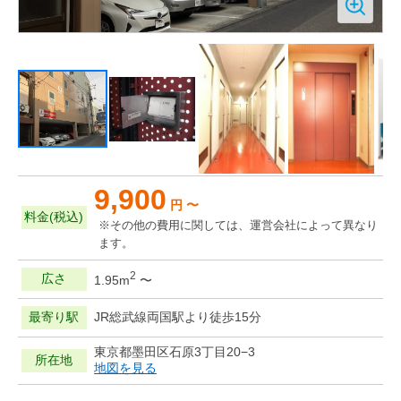
9,900
円 〜
料金(税込)
※その他の費用に関しては、運営会社によって異なり
ます。
2
広さ
1.95m
〜
最寄り駅
JR総武線両国駅より徒歩15分
東京都墨田区石原3丁目20−3
所在地
地図を見る