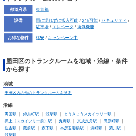
都道府県
東京都
設備
雨に濡れずに搬入可能
/
24h可能
/
セキュリティ
/
駐車場
/
エレベータ
/
換気機能
お得な物件
格安
/
キャンペーン中
墨田区のトランクルームを地域・沿線・条件
から探す
地域
墨田区内の他のトランクルームを見る
沿線
両国駅
錦糸町駅
浅草駅
とうきょうスカイツリー駅
押上〈スカイツリー前〉駅
曳舟駅
京成曳舟駅
田原町駅
住吉駅
蔵前駅
森下駅
本所吾妻橋駅
浜町駅
菊川駅
浅草駅