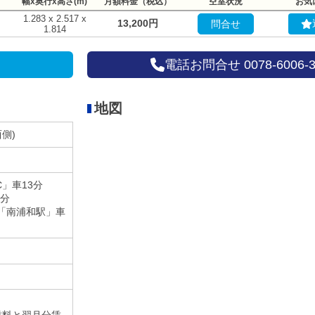
幅x奥行x高さ(m)
月額料金（税込）
空室状況
お気
1.283 x 2.517 x
13,200円
問合せ
1.814
電話お問合せ 0078-6006-3
地図
側)
」車13分
9分
線「南浦和駅」車