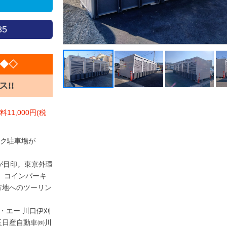
85
◆◇
!!
1,000円(税
ク駐車場が
」が目印。東京外環
、コインパーキ
方地へのツーリン
・エー 川口伊刈
玉日産自動車㈱川