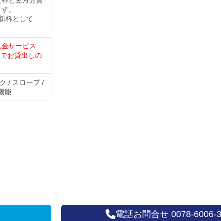
賃料と翌月分賃
ます。
新料として
礼金サービス
のみでお貸出しの
 / スロープ /
気機能
電話お問合せ 0078-6006-3