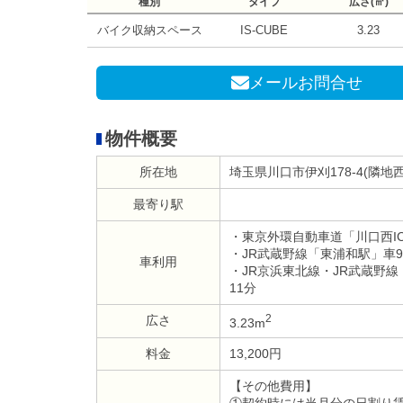
種別
タイプ
広さ(㎡)
バイク収納スペース
IS-CUBE
3.23
メールお問合せ
物件概要
所在地
埼玉県川口市伊刈178-4(隣地西
最寄り駅
・東京外環自動車道「川口西IC
・JR武蔵野線「東浦和駅」車
車利用
・JR京浜東北線・JR武蔵野
11分
2
広さ
3.23m
料金
13,200円
【その他費用】