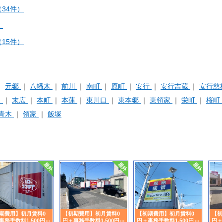
34件）
）
15件）
元郷
八幡木
前川
南町
原町
安行
安行吉蔵
安行慈
呂
末広
本町
本蓮
東川口
東本郷
東領家
栄町
桜町
青木
領家
飯塚
期費用】初月賃料0
【初期費用】初月賃料0
【初期費用】初月賃料0
【初
事務手数料1,500円引
円＋事務手数料1,500円引
円＋事務手数料1,500円引
円＋