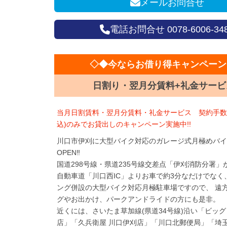
メールお問合せ
電話お問合せ 0078-6006-34
◇◆今ならお借り得キャンペーン
日割り・翌月分賃料+礼金サービス
当月日割賃料・翌月分賃料・礼金サービス 契約手数料1
込)のみでお貸出しのキャンペーン実施中!!
川口市伊刈に大型バイク対応のガレージ式月極めバイ
OPEN‼
国道298号線・県道235号線交差点「伊刈消防分署
自動車道「川口西IC」よりお車で約3分なだけでなく
ング併設の大型バイク対応月極駐車場ですので、 遠
グやお出かけ、パークアンドライドの方にも是非。
近くには、さいたま草加線(県道34号線)沿い「ビッグ
店」「久兵衛屋 川口伊刈店」「川口北郵便局」「埼