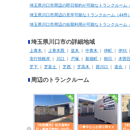
埼玉県川口市周辺の即日契約が可能なトランクルーム（
埼玉県川口市周辺の見学可能なトランクルーム（44件
埼玉県川口市周辺の短期利用が可能なトランクルーム（
埼玉県川口市の詳細地域
上青木
上青木西
並木
中青木
仲町
伊刈
安行領根岸
川口
戸塚
新堀町
朝日
木曽
芝下
芝富士
芝西
芝高木
西川口
道合
周辺のトランクルーム
【初期費用】初月賃料0
【初
◇◆今ならお借り得キャ
円＋事務手数料1,500円引
円＋