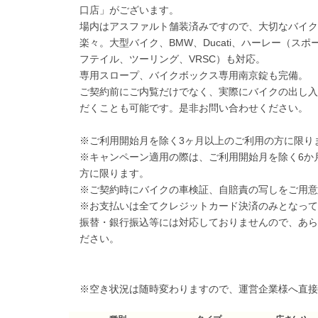
口店」がございます。
場内はアスファルト舗装済みですので、大切なバイク
楽々。大型バイク、BMW、Ducati、ハーレー（ス
フテイル、ツーリング、VRSC）も対応。
専用スロープ、バイクボックス専用南京錠も完備。
ご契約前にご内覧だけでなく、実際にバイクの出し入
だくことも可能です。是非お問い合わせください。
※ご利用開始月を除く3ヶ月以上のご利用の方に限り
※キャンペーン適用の際は、ご利用開始月を除く6か
方に限ります。
※ご契約時にバイクの車検証、自賠責の写しをご用意
※お支払いは全てクレジットカード決済のみとなって
振替・銀行振込等には対応しておりませんので、あら
ださい。
※空き状況は随時変わりますので、運営企業様へ直接