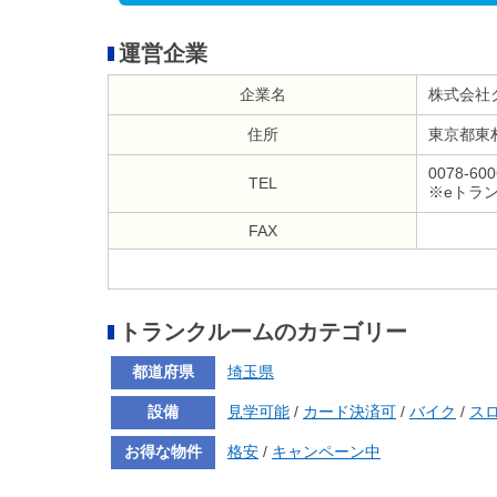
運営企業
企業名
株式会社
住所
東京都東村
0078-600
TEL
※eトラ
FAX
トランクルームのカテゴリー
都道府県
埼玉県
設備
見学可能
/
カード決済可
/
バイク
/
ス
お得な物件
格安
/
キャンペーン中