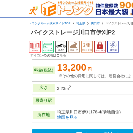
トランクルーム検索サイトTOP
埼玉県
川口市
バイクストレージ川
バイクストレージ川口市伊刈P2
アイコンの説明はこちら
13,200
円
料金(税込)
※その他の費用に関しては、運営会社によ
2
広さ
3.23m
最寄り駅
埼玉県川口市伊刈178-4(隣地西側)
所在地
地図を見る