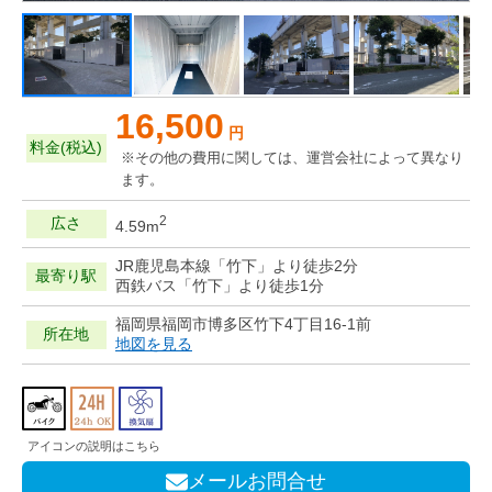
16,500
円
料金(税込)
※その他の費用に関しては、運営会社によって異なり
ます。
2
広さ
4.59m
JR鹿児島本線「竹下」より徒歩2分
最寄り駅
西鉄バス「竹下」より徒歩1分
福岡県福岡市博多区竹下4丁目16-1前
所在地
地図を見る
アイコンの説明はこちら
メールお問合せ