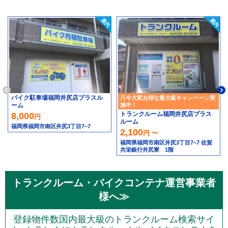
バイク駐車場福岡井尻店プラスル
只今大変お得な最大級キャンペーン実
ーム
施中！
トランクルーム福岡井尻店プラス
8,000
円
ルーム
福岡県福岡市南区井尻3丁目7−7
2,100
円 〜
福岡県福岡市南区井尻3丁目7−7 佐賀
共栄銀行井尻寮 1階
トランクルーム・バイクコンテナ運営事業者
様へ≫
登録物件数国内最大級のトランクルーム検索サイ