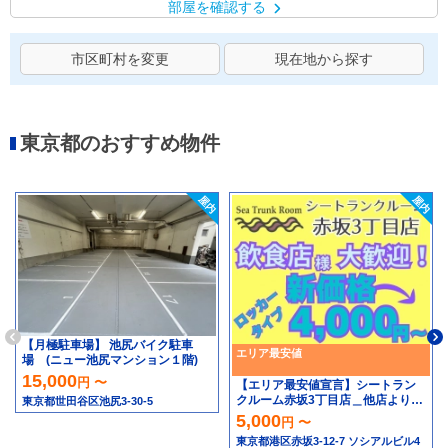
部屋を確認する
市区町村を変更
現在地から探す
東京都のおすすめ物件
【月極駐車場】 池尻バイク駐車
エリア最安値
場 (ニュー池尻マンション１階)
15,000
円 〜
【エリア最安値宣言】シートラン
クルーム赤坂3丁目店＿他店より高
東京都世田谷区池尻3-30-5
ければ安くします！！
5,000
円 〜
東京都港区赤坂3-12-7 ソシアルビル4