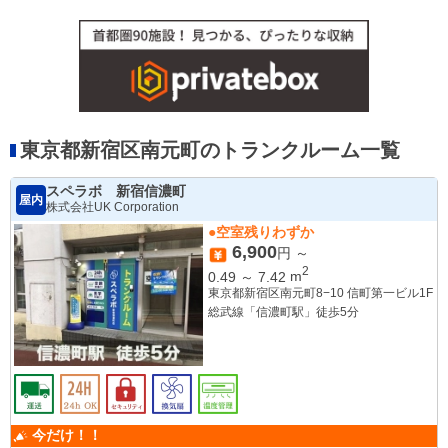
東京都新宿区南元町のトランクルーム一覧
スペラボ 新宿信濃町
屋内
株式会社UK Corporation
●空室残りわずか
6,900
円 ～
2
0.49
～
7.42
m
東京都新宿区南元町8−10 信町第一ビル1F
総武線「信濃町駅」徒歩5分
今だけ！！