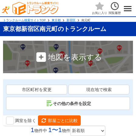
閲覧履歴
お気に入り
トランクルーム検索サイトTOP
東京都
新宿区
南元町
東京都新宿区南元町のトランクルーム
地図を表示する
市区町村を変更
現在地で検索
その他の条件を設定
満室を除く
部屋ごとに比較
1
1〜1
物件中
物件