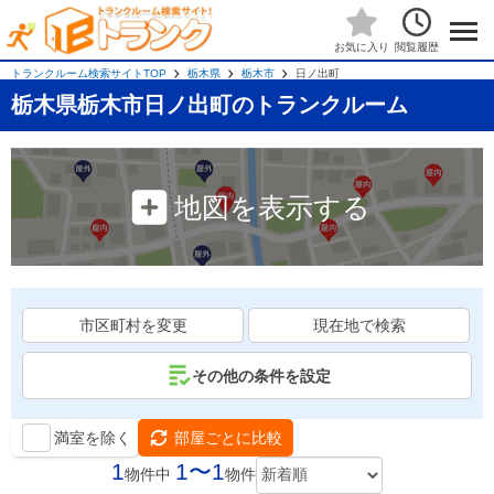
閲覧履歴
お気に入り
トランクルーム検索サイトTOP
栃木県
栃木市
日ノ出町
栃木県栃木市日ノ出町のトランクルーム
地図を表示する
市区町村を変更
現在地で検索
その他の条件を設定
満室を除く
部屋ごとに比較
1
1〜1
物件中
物件