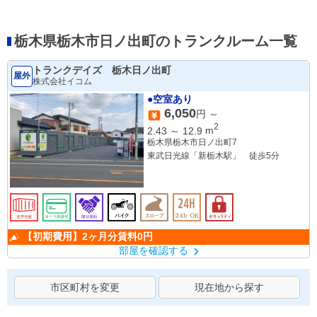
栃木県栃木市日ノ出町のトランクルーム一覧
トランクデイズ 栃木日ノ出町
屋外
株式会社イコム
●空室あり
6,050
円 ～
2
2.43
～
12.9
m
栃木県栃木市日ノ出町7
東武日光線「新栃木駅」 徒歩5分
【初期費用】2ヶ月分賃料0円
部屋を確認する
市区町村を変更
現在地から探す