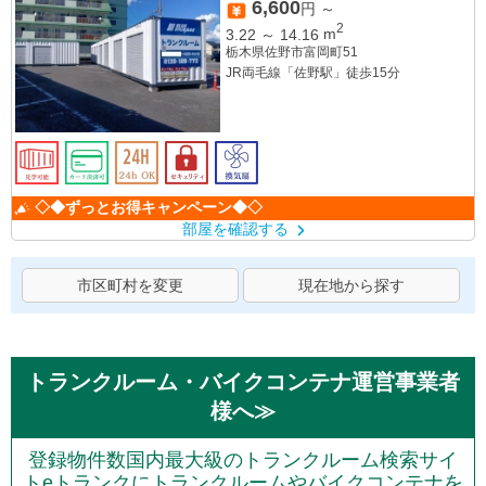
6,600
円 ～
2
3.22
～
14.16
m
栃木県佐野市富岡町51
JR両毛線「佐野駅」徒歩15分
◇◆ずっとお得キャンペーン◆◇
部屋を確認する
市区町村を変更
現在地から探す
トランクルーム・バイクコンテナ運営事業者
様へ≫
登録物件数国内最大級のトランクルーム検索サイ
トeトランクにトランクルームやバイクコンテナを