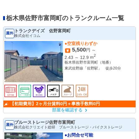
栃木県佐野市富岡町のトランクルーム一覧
トランクデイズ 佐野富岡町
屋外
株式会社イコム
●空室残りわずか
5,500
円 ～
2
2.43
～
12.9
m
栃木県佐野市富岡町（地番）
東武佐野線「佐野駅」 徒歩20分
【初期費用】2ヶ月分賃料0円＋事務手数料0円
部屋を確認する
ブルーストレージ佐野市富岡町
屋外
株式会社クリエイト総研 ブルーストレージ・バイクストレージ
●お問合せ可能