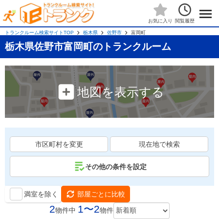
閲覧履歴
お気に入り
トランクルーム検索サイトTOP
栃木県
佐野市
富岡町
栃木県佐野市富岡町のトランクルーム
地図を表示する
市区町村を変更
現在地で検索
その他の条件を設定
満室を除く
部屋ごとに比較
2
1〜2
物件中
物件