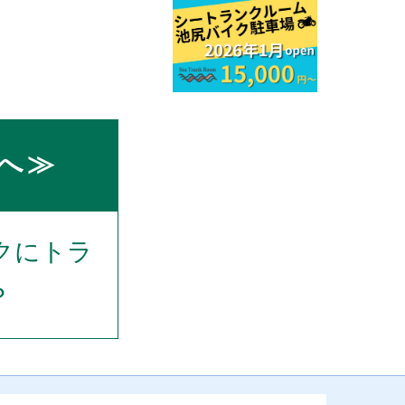
へ≫
クにトラ
？