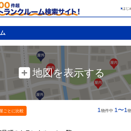
はじ
ム
地図を表示する
1
1〜1
物件中
屋ごとに比較