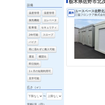
栃木県佐野市北
設備
ユースペース佐野北
屋外
温度管理
湿度管理
三協フロンテア株式会
換気機能
エレベータ
駐車場
セキュリティ
24h可能
スロープ
バイク
雨に濡れずに搬入可能
運送
棚貸出
即日契約
1ヶ月の短期利用可
見学可能
広さ（㎡）
〜
賃料/月（円）