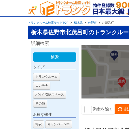
トランクルーム検索サイトTOP
栃木県
佐野市
北茂呂町
栃木県佐野市北茂呂町のトランクルー
詳細検索
検索
タイプ
トランクルーム
コンテナ
バイク収納スペース
その他
満室を除く
部
お得な物件
格安
キャンペーン中