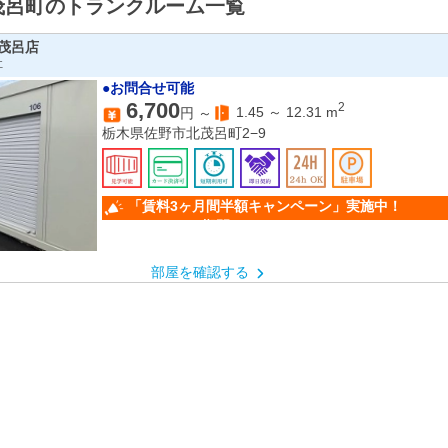
茂呂町のトランクルーム一覧
茂呂店
社
●お問合せ可能
6,700
2
1.45
～
12.31
m
円 ～
栃木県佐野市北茂呂町2−9
「賃料3ヶ月間半額キャンペー
（キャンペーン期間：6/1～9/30）
部屋を確認する