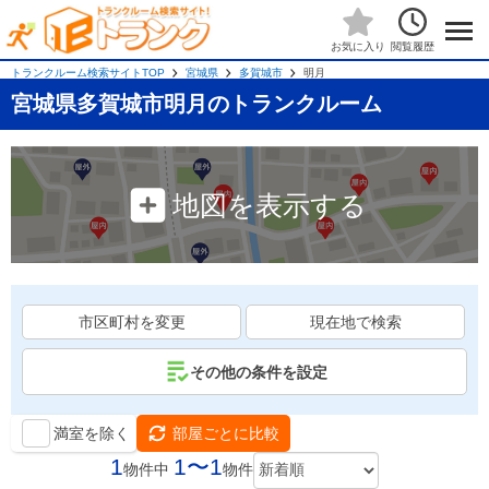
閲覧履歴
お気に入り
トランクルーム検索サイトTOP
宮城県
多賀城市
明月
宮城県多賀城市明月のトランクルーム
地図を表示する
市区町村を変更
現在地で検索
その他の条件を設定
満室を除く
部屋ごとに比較
1
1〜1
物件中
物件