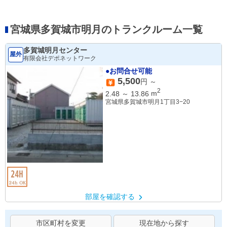
宮城県多賀城市明月のトランクルーム一覧
多賀城明月センター
屋外
有限会社デポネットワーク
●お問合せ可能
5,500
円 ～
2
2.48
～
13.86
m
宮城県多賀城市明月1丁目3−20
部屋を確認する
市区町村を変更
現在地から探す