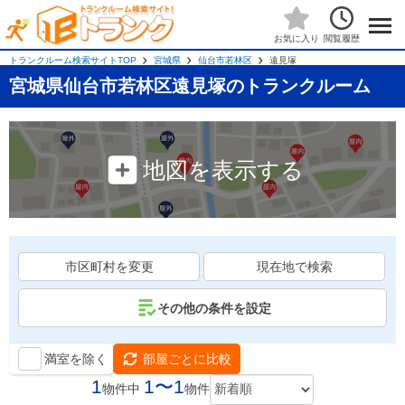
閲覧履歴
お気に入り
トランクルーム検索サイトTOP
宮城県
仙台市若林区
遠見塚
宮城県仙台市若林区遠見塚のトランクルーム
地図を表示する
市区町村を変更
現在地で検索
その他の条件を設定
満室を除く
部屋ごとに比較
1
1〜1
物件中
物件