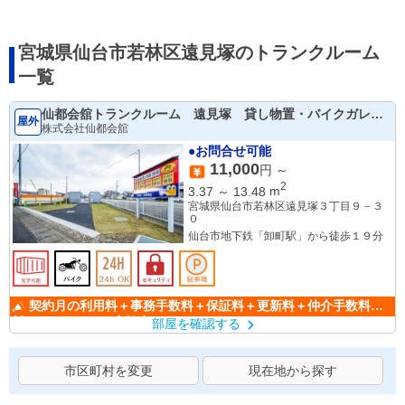
宮城県仙台市若林区遠見塚のトランクルーム
一覧
仙都会舘トランクルーム 遠見塚 貸し物置・バイクガレー
屋外
ジ
株式会社仙都会舘
●お問合せ可能
11,000
円 ～
2
3.37
～
13.48
m
宮城県仙台市若林区遠見塚３丁目９－３
０
仙台市地下鉄「卸町駅」から徒歩１９分
契約月の利用料＋事務手数料＋保証料＋更新料＋仲介手数料無
料のキャンペーン実施中！！
部屋を確認する
市区町村を変更
現在地から探す