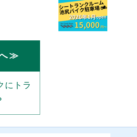
へ≫
クにトラ
？