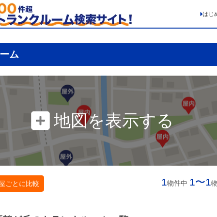
はじ
ーム
地図を表示する
1
1〜1
物件中
屋ごとに比較