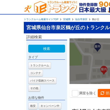
トランクルーム検索サイトTOP
宮城県
仙台市泉区
鶴が丘
宮城県仙台市泉区鶴が丘のトランクル
詳細検索
検索
タイプ
トランクルーム
コンテナ
バイク収納スペース
その他
満室を除く
部
お得な物件
格安
キャンペーン中