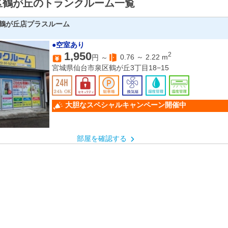
区鶴が丘のトランクルーム一覧
鶴が丘店プラスルーム
●空室あり
1,950
2
0.76
～
2.22
m
円 ～
宮城県仙台市泉区鶴が丘3丁目18−15
大胆なスペシャルキャンペーン開催中
部屋を確認する