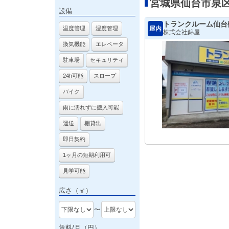
宮城県仙台市泉
設備
トランクルーム仙台
屋内
温度管理
湿度管理
株式会社錦屋
換気機能
エレベータ
駐車場
セキュリティ
24h可能
スロープ
バイク
雨に濡れずに搬入可能
運送
棚貸出
即日契約
1ヶ月の短期利用可
見学可能
広さ（㎡）
〜
賃料/月（円）