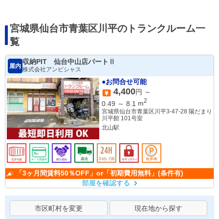
宮城県仙台市青葉区川平のトランクルーム一
覧
収納PIT 仙台中山店パートⅡ
屋内
株式会社アンビシャス
●お問合せ可能
4,400
円 ～
2
0.49
～
8.1
m
宮城県仙台市青葉区川平3-47-28 陽だまり
川平館 101号室
北山駅
「3ヶ月間賃料50％OFF」or「初期費用無料」(条件有)
部屋を確認する
市区町村を変更
現在地から探す