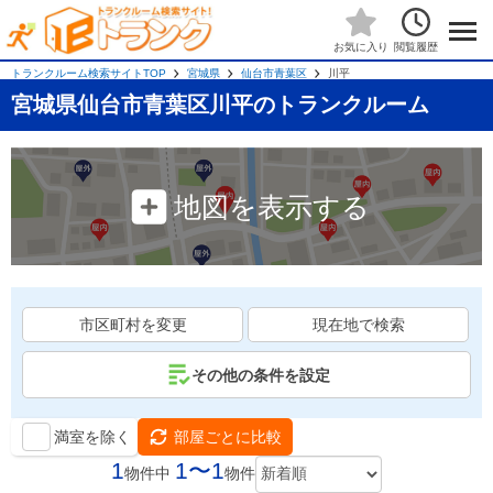
閲覧履歴
お気に入り
トランクルーム検索サイトTOP
宮城県
仙台市青葉区
川平
宮城県仙台市青葉区川平のトランクルーム
地図を表示する
市区町村を変更
現在地で検索
その他の条件を設定
満室を除く
部屋ごとに比較
1
1〜1
物件中
物件