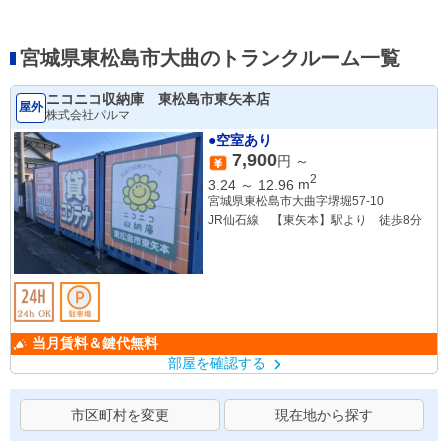
宮城県東松島市大曲のトランクルーム一覧
ニコニコ収納庫 東松島市東矢本店
屋外
株式会社パルマ
●空室あり
7,900
円 ～
2
3.24
～
12.96
m
宮城県東松島市大曲字堺堀57-10
JR仙石線 【東矢本】駅より 徒歩8分
当月賃料＆鍵代無料
部屋を確認する
市区町村を変更
現在地から探す