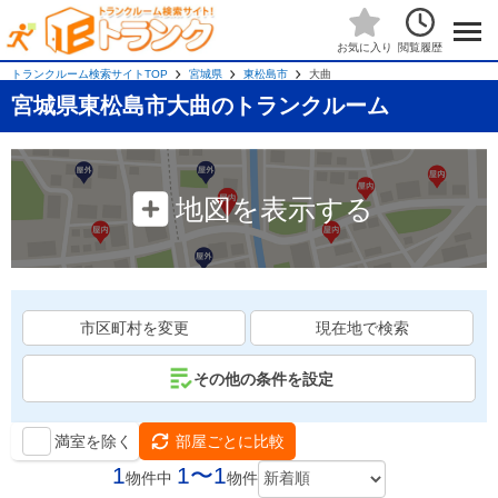
閲覧履歴
お気に入り
トランクルーム検索サイトTOP
宮城県
東松島市
大曲
宮城県東松島市大曲のトランクルーム
地図を表示する
市区町村を変更
現在地で検索
その他の条件を設定
満室を除く
部屋ごとに比較
1
1〜1
物件中
物件