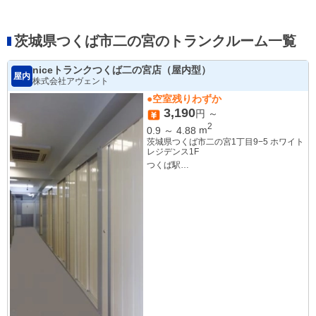
茨城県つくば市二の宮のトランクルーム一覧
niceトランクつくば二の宮店（屋内型）
屋内
株式会社アヴェント
●空室残りわずか
3,190
円 ～
2
0.9
～
4.88
m
茨城県つくば市二の宮1丁目9−5 ホワイト
レジデンス1F
つくば駅
つくば国際会議場から南に360m