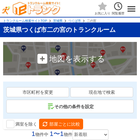
閲覧履歴
お気に入り
トランクルーム検索サイトTOP
茨城県
つくば市
二の宮
茨城県つくば市二の宮のトランクルーム
地図を表示する
市区町村を変更
現在地で検索
その他の条件を設定
満室を除く
部屋ごとに比較
1
1〜1
物件中
物件