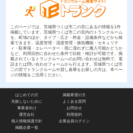
このページでは、茨城県つくば市二の宮にあるの情報を1件
掲載しています。茨城県つくば市二の宮内のトランクルーム
を、町域のほか、タイプ・広さ・料金・設備条件などから検
索できます。温度管理・湿度管理・換気機能・セキュリテ
ィ・駐車場・エレベーター・雨に濡れずに搬入可能かどうか
など、利用目的に合わせた条件で比較・検討が可能です。掲
載されているトランクルームへのお問い合わせは無料で、電
話または問い合わせフォームから行えます。茨城県つくば市
二の宮でトランクルームや貸し倉庫をお探しの方は、本ペー
ジの情報をご活用ください。
はじめての方
掲載希望の方
失敗しないために
よくある質問
事業者向け
お問合せ
運営会社
利用規約
個人情報保護方針
企業会員ログイン
掲載企業一覧