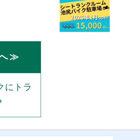
へ≫
クにトラ
？