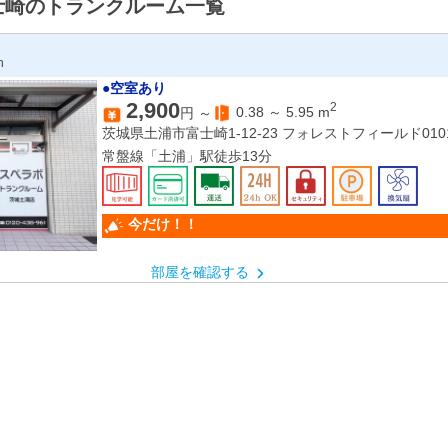
士崎のトランクルーム一覧
n
●空室あり
2,900
2
0.38
～
5.95
m
円 ～
茨城県土浦市富士崎1-12-23 フォレストフィールド010
常盤線「土浦」駅徒歩13分
今だけ！！
部屋を確認する