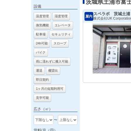
茨城県土浦市富
設備
スペラボ 茨城土浦
屋内
温度管理
湿度管理
株式会社UK Corporatio
換気機能
エレベータ
駐車場
セキュリティ
24h可能
スロープ
バイク
雨に濡れずに搬入可能
運送
棚貸出
即日契約
1ヶ月の短期利用可
見学可能
広さ（㎡）
〜
賃料/月（円）