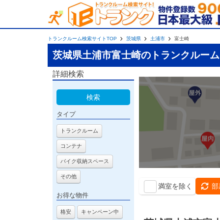
トランクルーム検索サイトTOP
茨城県
土浦市
富士崎
茨城県土浦市富士崎のトランクルーム
詳細検索
検索
タイプ
トランクルーム
コンテナ
バイク収納スペース
その他
満室を除く
部
お得な物件
格安
キャンペーン中