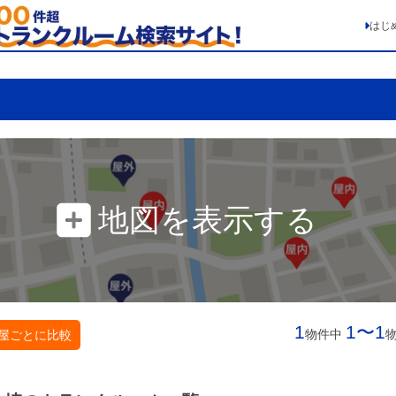
はじ
地図を表示する
1
1〜1
物件中
屋ごとに比較