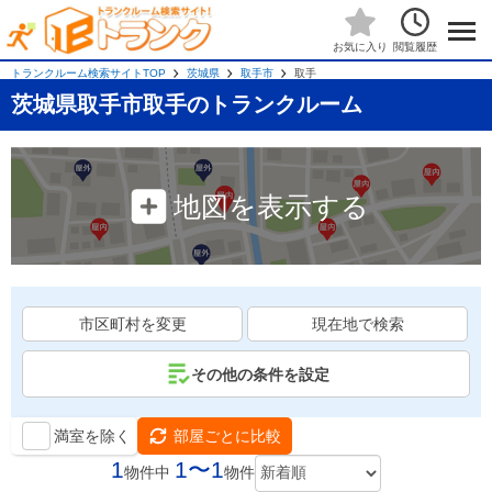
閲覧履歴
お気に入り
トランクルーム検索サイトTOP
茨城県
取手市
取手
茨城県取手市取手のトランクルーム
地図を表示する
市区町村を変更
現在地で検索
その他の条件を設定
満室を除く
部屋ごとに比較
1
1〜1
物件中
物件