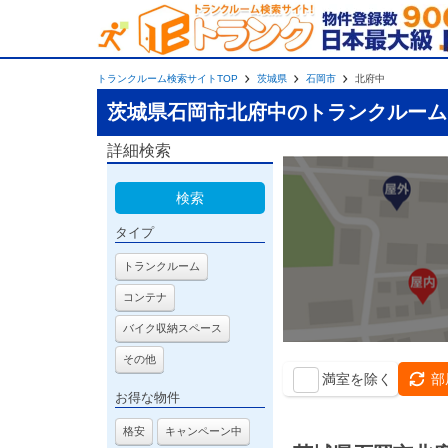
トランクルーム検索サイトTOP
茨城県
石岡市
北府中
茨城県石岡市北府中のトランクルーム
詳細検索
検索
タイプ
トランクルーム
コンテナ
バイク収納スペース
その他
満室を除く
部
お得な物件
格安
キャンペーン中