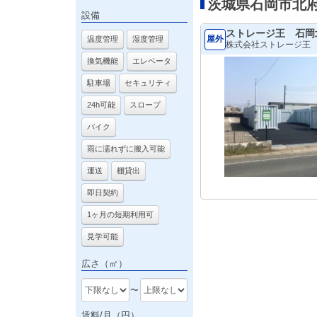
茨城県石岡市北
設備
ストレージ王 石岡
屋外
温度管理
湿度管理
株式会社ストレージ王
換気機能
エレベータ
駐車場
セキュリティ
24h可能
スロープ
バイク
雨に濡れずに搬入可能
運送
棚貸出
即日契約
1ヶ月の短期利用可
見学可能
広さ（㎡）
〜
賃料/月（円）