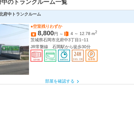
府中のトランクルーム一覧
北府中トランクルーム
●空室残りわずか
8,800
2
4
～
12.78
m
円 ～
茨城県石岡市北府中3丁目1−11
JR常磐線 石岡駅から徒歩30分
部屋を確認する