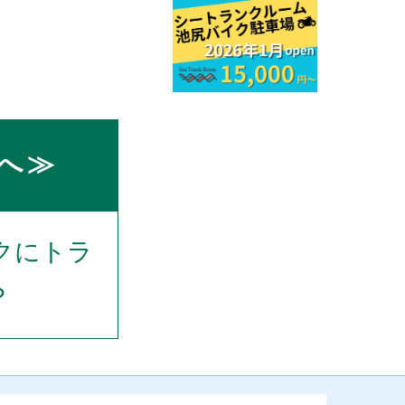
へ≫
クにトラ
？