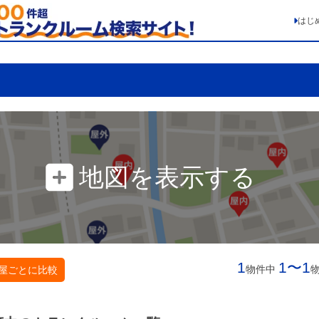
はじ
地図を表示する
1
1〜1
物件中
屋ごとに比較