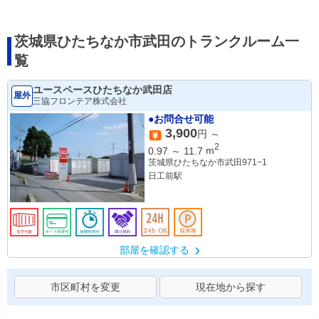
茨城県ひたちなか市武田のトランクルーム一
覧
ユースペースひたちなか武田店
屋外
三協フロンテア株式会社
●お問合せ可能
3,900
円 ～
2
0.97
～
11.7
m
茨城県ひたちなか市武田971−1
日工前駅
部屋を確認する
市区町村を変更
現在地から探す