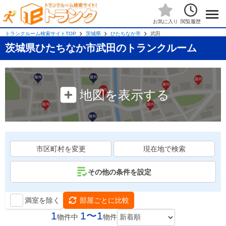
閲覧履歴
お気に入り
トランクルーム検索サイトTOP
茨城県
ひたちなか市
武田
茨城県ひたちなか市武田のトランクルーム
地図を表示する
市区町村を変更
現在地で検索
その他の条件を設定
満室を除く
部屋ごとに比較
1
1〜1
物件中
物件