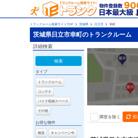
トランクルーム検索サイトTOP
茨城県
日立市
幸町
茨城県日立市幸町のトランクルーム
詳細検索
検索
タイプ
トランクルーム
コンテナ
バイク収納スペース
その他
満室を除く
部
お得な物件
格安
キャンペーン中