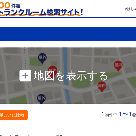
はじ
地図を表示する
1
1〜1
物件中
屋ごとに比較