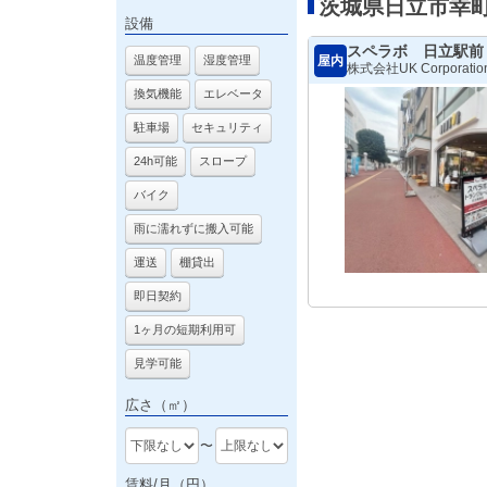
茨城県日立市幸
設備
スペラボ 日立駅前
屋内
温度管理
湿度管理
株式会社UK Corporatio
換気機能
エレベータ
駐車場
セキュリティ
24h可能
スロープ
バイク
雨に濡れずに搬入可能
運送
棚貸出
即日契約
1ヶ月の短期利用可
見学可能
広さ（㎡）
〜
賃料/月（円）