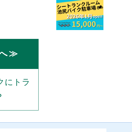
へ≫
クにトラ
？