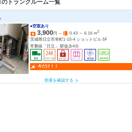
町のトランクルーム一覧
n
●空室あり
3,900
2
0.43
～
6.16
m
円 ～
茨城県日立市幸町1-15-4 ショットビル 5F
常磐線「日立」 駅徒歩4分
今だけ！！
部屋を確認する