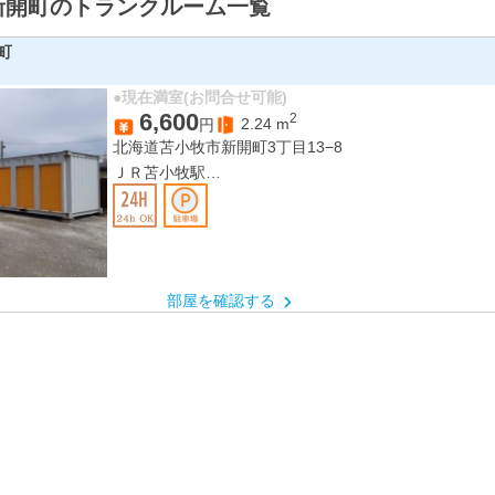
新開町のトランクルーム一覧
町
●現在満室(お問合せ可能)
6,600
2
2.24
m
円
北海道苫小牧市新開町3丁目13−8
ＪＲ苫小牧駅
ＪＲ沼ノ端駅
部屋を確認する