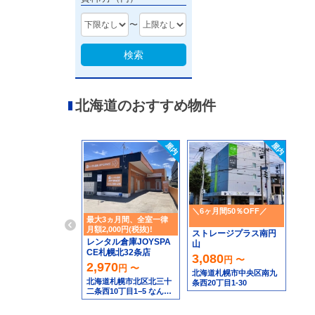
〜
検索
北海道のおすすめ物件
＼6ヶ月間50％OFF／
最大3ヵ月間、全室一律
月額2,000円(税抜)!
ストレージプラス南円
レンタル倉庫JOYSPA
山
CE札幌北32条店
3,080
円 〜
2,970
円 〜
北海道札幌市中央区南九
北海道札幌市北区北三十
条西20丁目1-30
二条西10丁目1−5 なんで
もリサイクルビッグバン
工具館＆釣り具館 札幌北