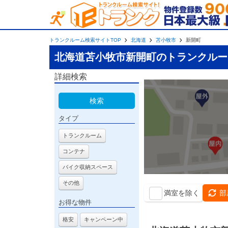
トランクルーム検索サイトTOP
北海道
苫小牧市
新開町
北海道苫小牧市新開町のトランクルー
詳細検索
検索
タイプ
トランクルーム
コンテナ
バイク収納スペース
その他
満室を除く
部
お得な物件
格安
キャンペーン中