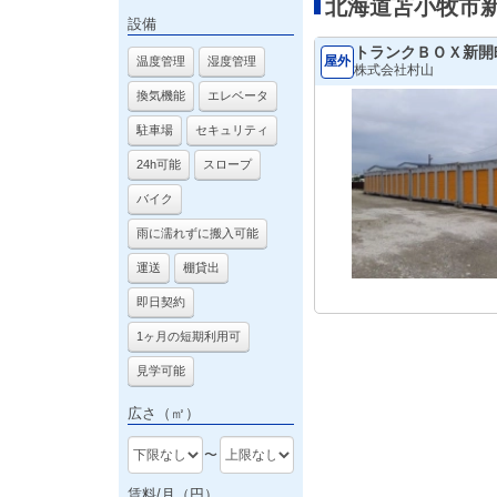
北海道苫小牧市
設備
トランクＢＯＸ新開
屋外
温度管理
湿度管理
株式会社村山
換気機能
エレベータ
駐車場
セキュリティ
24h可能
スロープ
バイク
雨に濡れずに搬入可能
運送
棚貸出
即日契約
1ヶ月の短期利用可
見学可能
広さ（㎡）
〜
賃料/月（円）