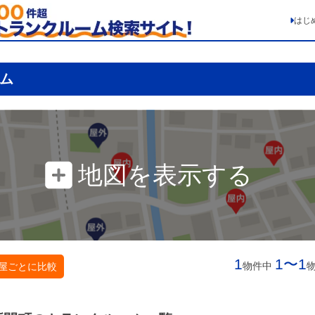
はじ
ム
地図を表示する
1
1〜1
物件中
屋ごとに比較