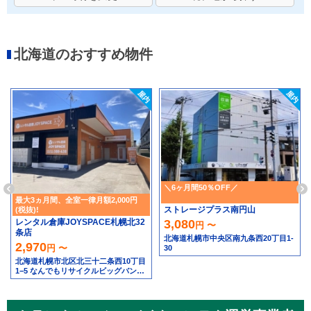
北海道のおすすめ物件
＼6ヶ月間50％OFF／
最大3ヵ月間、全室一律月額2,000円
ストレージプラス南円山
(税抜)!
レンタル倉庫JOYSPACE札幌北32
3,080
円 〜
条店
北海道札幌市中央区南九条西20丁目1-
2,970
円 〜
30
北海道札幌市北区北三十二条西10丁目
1−5 なんでもリサイクルビッグバン工
具館＆釣り具館 札幌北32条店隣