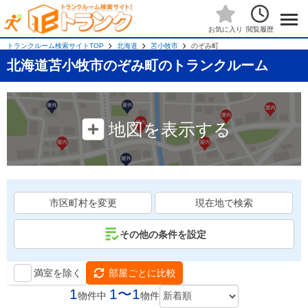
閲覧履歴
お気に入り
トランクルーム検索サイトTOP
北海道
苫小牧市
のぞみ町
北海道苫小牧市のぞみ町のトランクルーム
地図を表示する
市区町村を変更
現在地で検索
その他の条件を設定
満室を除く
部屋ごとに比較
1
1〜1
物件中
物件