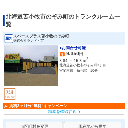
北海道苫小牧市のぞみ町のトランクルーム一
覧
スペースプラス苫小牧のぞみ町
屋外
株式会社ランドピア
●お問合せ可能
9,350
円 ～
2
3.64
～
15.3
m
北海道苫小牧市のぞみ町3丁目1−11
室蘭本線 糸井駅 10分
賃料3ヶ月分"無料"キャンペーン
部屋を確認する
市区町村を変更
現在地から探す