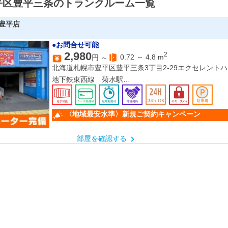
平区豊平三条のトランクルーム一覧
豊平店
●お問合せ可能
2,980
2
0.72
～
4.8
m
円 ～
北海道札幌市豊平区豊平三条3丁目2-29エクセレントハ
地下鉄東西線 菊水駅
地下鉄東豊線 学園前駅
〈地域最安水準〉新規ご契約キャンペーン
部屋を確認する