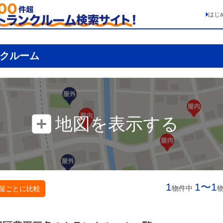
はじ
クルーム
地図を表示する
1
1〜1
物件中
屋ごとに比較