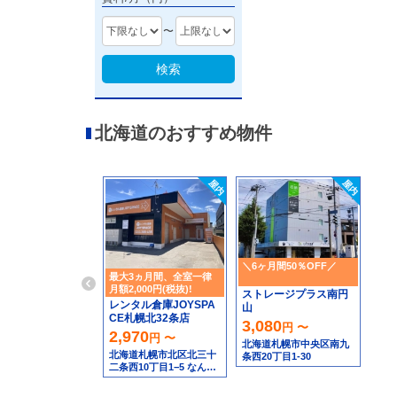
〜
検索
北海道のおすすめ物件
＼6ヶ月間50％OFF／
最大3ヵ月間、全室一律
月額2,000円(税抜)!
ストレージプラス南円
レンタル倉庫JOYSPA
山
CE札幌北32条店
3,080
円 〜
2,970
円 〜
北海道札幌市中央区南九
北海道札幌市北区北三十
条西20丁目1-30
二条西10丁目1−5 なんで
もリサイクルビッグバン
工具館＆釣り具館 札幌北