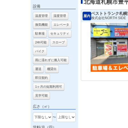
北海道札幌市豊
設備
ベストトランク札幌
屋内
温度管理
湿度管理
株式会社NORTH SIDE
換気機能
エレベータ
駐車場
セキュリティ
24h可能
スロープ
バイク
雨に濡れずに搬入可能
運送
棚貸出
即日契約
1ヶ月の短期利用可
見学可能
広さ（㎡）
〜
賃料/月（円）