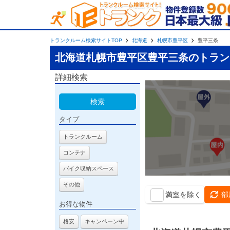
トランクルーム検索サイトTOP
北海道
札幌市豊平区
豊平三条
北海道札幌市豊平区豊平三条のトラン
詳細検索
検索
タイプ
トランクルーム
コンテナ
バイク収納スペース
その他
満室を除く
部
お得な物件
格安
キャンペーン中