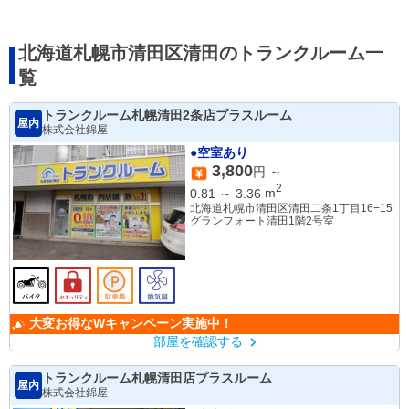
北海道札幌市清田区清田のトランクルーム一
覧
トランクルーム札幌清田2条店プラスルーム
屋内
株式会社錦屋
●空室あり
3,800
円 ～
2
0.81
～
3.36
m
北海道札幌市清田区清田二条1丁目16−15
グランフォート清田1階2号室
大変お得なWキャンペーン実施中！
部屋を確認する
トランクルーム札幌清田店プラスルーム
屋内
株式会社錦屋