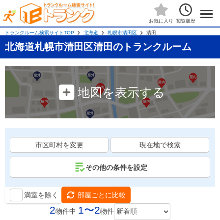
閲覧履歴
お気に入り
トランクルーム検索サイトTOP
北海道
札幌市清田区
清田
北海道札幌市清田区清田のトランクルーム
地図を表示する
市区町村を変更
現在地で検索
その他の条件を設定
満室を除く
部屋ごとに比較
2
1〜2
物件中
物件