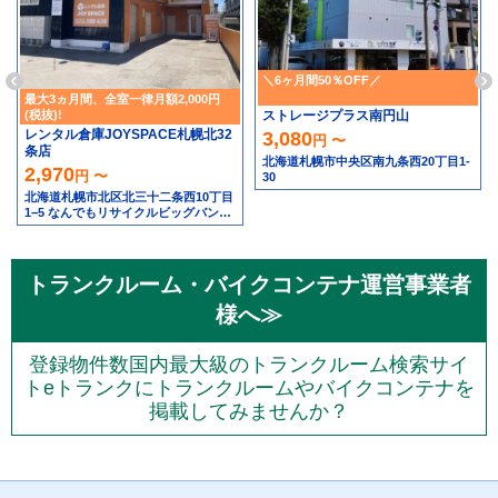
＼6ヶ月間50％OFF／
最大3ヵ月間、全室一律月額2,000円
ストレージプラス南円山
(税抜)!
レンタル倉庫JOYSPACE札幌北32
3,080
円 〜
条店
北海道札幌市中央区南九条西20丁目1-
2,970
円 〜
30
北海道札幌市北区北三十二条西10丁目
1−5 なんでもリサイクルビッグバン工
具館＆釣り具館 札幌北32条店隣
トランクルーム・バイクコンテナ運営事業者
様へ≫
登録物件数国内最大級のトランクルーム検索サイ
トeトランクにトランクルームやバイクコンテナを
掲載してみませんか？