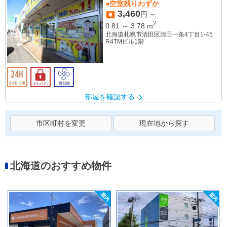
●空室残りわずか
3,460
円 ～
2
0.81
～
3.78
m
北海道札幌市清田区清田一条4丁目1-45
R4TMビル1階
部屋を確認する
市区町村を変更
現在地から探す
北海道のおすすめ物件