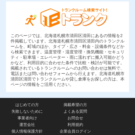
このページでは、北海道札幌市清田区清田にあるの情報を2
件掲載しています。北海道札幌市清田区清田内のトランクル
ームを、町域のほか、タイプ・広さ・料金・設備条件などか
ら検索できます。温度管理・湿度管理・換気機能・セキュリ
ティ・駐車場・エレベーター・雨に濡れずに搬入可能かどう
かなど、利用目的に合わせた条件で比較・検討が可能です。
掲載されているトランクルームへのお問い合わせは無料で、
電話または問い合わせフォームから行えます。北海道札幌市
清田区清田でトランクルームや貸し倉庫をお探しの方は、本
ページの情報をご活用ください。
はじめての方
掲載希望の方
失敗しないために
よくある質問
事業者向け
お問合せ
運営会社
利用規約
個人情報保護方針
企業会員ログイン