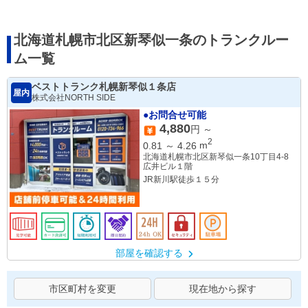
北海道札幌市北区新琴似一条のトランクルー
ム一覧
ベストトランク札幌新琴似１条店
屋内
株式会社NORTH SIDE
●お問合せ可能
4,880
円 ～
2
0.81
～
4.26
m
北海道札幌市北区新琴似一条10丁目4-8
広井ビル１階
JR新川駅徒歩１５分
部屋を確認する
市区町村を変更
現在地から探す