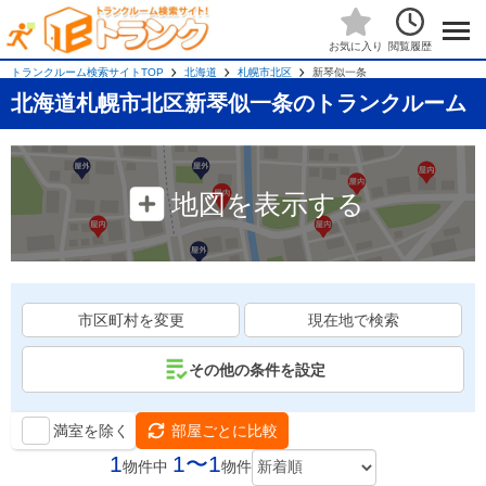
閲覧履歴
お気に入り
トランクルーム検索サイトTOP
北海道
札幌市北区
新琴似一条
北海道札幌市北区新琴似一条のトランクルーム
地図を表示する
市区町村を変更
現在地で検索
その他の条件を設定
満室を除く
部屋ごとに比較
1
1〜1
物件中
物件