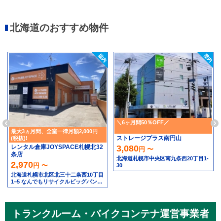
北海道のおすすめ物件
＼6ヶ月間50％OFF／
最大3ヵ月間、全室一律月額2,000円
ストレージプラス南円山
(税抜)!
レンタル倉庫JOYSPACE札幌北32
3,080
円 〜
条店
北海道札幌市中央区南九条西20丁目1-
2,970
円 〜
30
北海道札幌市北区北三十二条西10丁目
1−5 なんでもリサイクルビッグバン工
具館＆釣り具館 札幌北32条店隣
トランクルーム・バイクコンテナ運営事業者