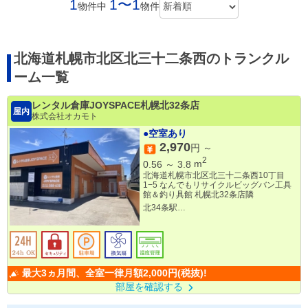
1
1〜1
物件中
物件
北海道札幌市北区北三十二条西のトランクル
ーム一覧
レンタル倉庫JOYSPACE札幌北32条店
屋内
株式会社オカモト
●空室あり
2,970
円 ～
2
0.56
～
3.8
m
北海道札幌市北区北三十二条西10丁目
1−5 なんでもリサイクルビッグバン工具
館＆釣り具館 札幌北32条店隣
北34条駅
麻生駅
北24条駅
最大3ヵ月間、全室一律月額2,000円(税抜)!
部屋を確認する