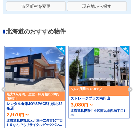
市区町村を変更
現在地から探す
北海道のおすすめ物件
＼6ヶ月間50％OFF／
最大3ヵ月間、全室一律月額2,000円
ストレージプラス南円山
(税抜)!
レンタル倉庫JOYSPACE札幌北32
3,080
円 〜
条店
北海道札幌市中央区南九条西20丁目1-
2,970
円 〜
30
北海道札幌市北区北三十二条西10丁目
1−5 なんでもリサイクルビッグバン工
具館＆釣り具館 札幌北32条店隣