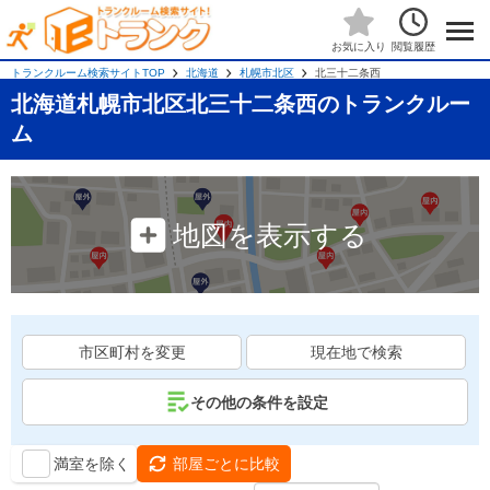
閲覧履歴
お気に入り
トランクルーム検索サイトTOP
北海道
札幌市北区
北三十二条西
北海道札幌市北区北三十二条西のトランクルー
ム
地図を表示する
市区町村を変更
現在地で検索
その他の条件を設定
満室を除く
部屋ごとに比較